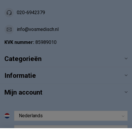
020-6942379
info@vosmedisch.nl
KVK nummer:
85989010
Categorieën
Informatie
Mijn account
€