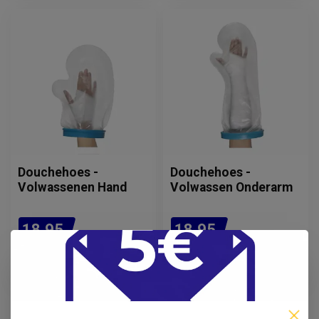
Douchehoes -
Douchehoes -
Volwassenen Hand
Volwassen Onderarm
18,95
18,95
Incl. btw
Incl. btw
15,66
15,66
Excl. btw
Excl. btw
Op voorraad
Op voorraad