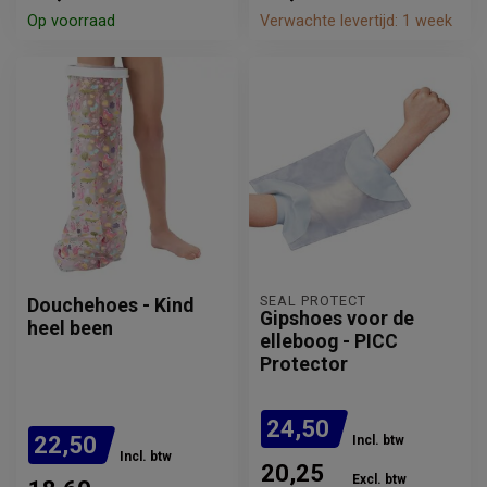
Op voorraad
Verwachte levertijd: 1 week
SEAL PROTECT
Douchehoes - Kind
Gipshoes voor de
heel been
elleboog - PICC
Protector
24,50
22,50
Incl. btw
Incl. btw
20,25
Excl. btw