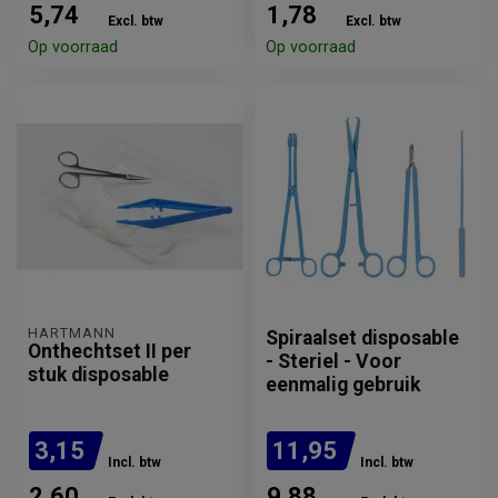
5,74
1,78
Excl. btw
Excl. btw
Op voorraad
Op voorraad
HARTMANN
Spiraalset disposable
Onthechtset II per
- Steriel - Voor
stuk disposable
eenmalig gebruik
3,15
11,95
Incl. btw
Incl. btw
2,60
9,88