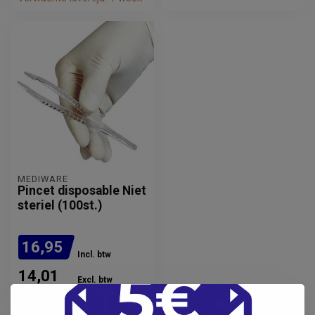
MEDIWARE
Pincet disposable Niet
steriel (100st.)
16,95
Incl. btw
14,01
Excl. btw
Op voorraad