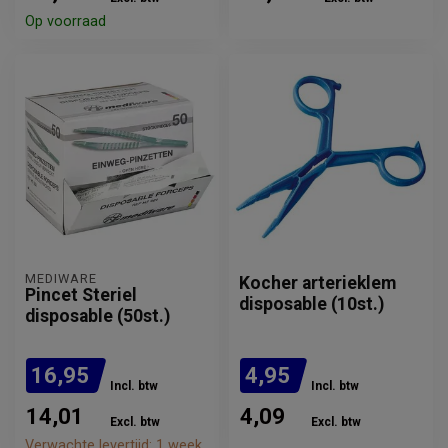
Op voorraad
MEDIWARE
Kocher arterieklem
Pincet Steriel
disposable (10st.)
disposable (50st.)
16,95
4,95
Incl. btw
Incl. btw
14,01
4,09
Excl. btw
Excl. btw
Verwachte levertijd: 1 week