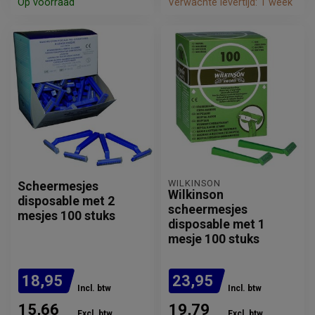
Op voorraad
Verwachte levertijd: 1 week
WILKINSON
Scheermesjes
Wilkinson
disposable met 2
scheermesjes
mesjes 100 stuks
disposable met 1
mesje 100 stuks
18,95
23,95
Incl. btw
Incl. btw
15,66
19,79
Excl. btw
Excl. btw