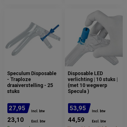
Speculum Disposable
Disposable LED
- Traploze
verlichting | 10 stuks |
draaiverstelling - 25
(met 10 wegwerp
stuks
Specula )
27,95
53,95
Incl. btw
Incl. btw
23,10
44,59
Excl. btw
Excl. btw