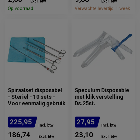
Excl. btw
Excl. btw
Op voorraad
Verwachte levertijd: 1 week
Spiraalset disposabel
Speculum Disposable
- Steriel - 10 sets -
met klik verstelling
Voor eenmalig gebruik
Ds.25st.
225,95
27,95
Incl. btw
Incl. btw
186,74
23,10
Excl. btw
Excl. btw