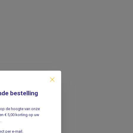
nde bestelling
jf op de hoogte van onze
n € 5,00 korting op uw
.
ct per e-mail.