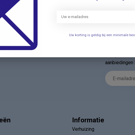
Uw korting is geldig bij een minimale b
Nieuwsbr
t met onze klantenservice ✔ Altijd
Schrijf u in v
aanbiedingen 
ieën
Informatie
Verhuizing