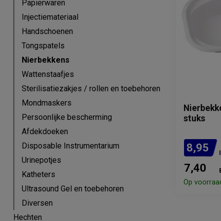
Papierwaren
Injectiemateriaal
Handschoenen
Tongspatels
Nierbekkens
Wattenstaafjes
Sterilisatiezakjes / rollen en toebehoren
Mondmaskers
Nierbekke
Persoonlijke bescherming
stuks
Afdekdoeken
Disposable Instrumentarium
8,95
Urinepotjes
7,40
Katheters
Op voorraa
Ultrasound Gel en toebehoren
Diversen
Hechten