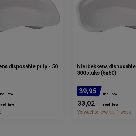
ns disposable pulp - 50
Nierbekkens disposable 
300stuks (6x50)
39,95
Incl. btw
Incl. btw
33,02
Excl. btw
Excl. btw
d
Verwachte levertijd: 1 week