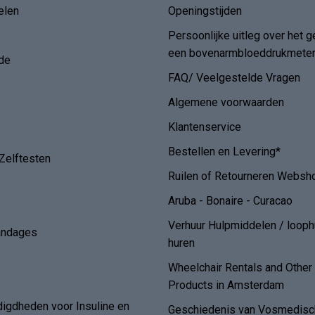
elen
Openingstijden
Persoonlijke uitleg over het g
een bovenarmbloeddrukmete
de
FAQ/ Veelgestelde Vragen
Algemene voorwaarden
Klantenservice
Bestellen en Levering*
Zelftesten
Ruilen of Retourneren Websh
Aruba - Bonaire - Curacao
Verhuur Hulpmiddelen / loop
andages
huren
Wheelchair Rentals and Othe
Products in Amsterdam
digdheden voor Insuline en
Geschiedenis van Vosmedisch