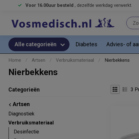
Voor 16.00uur besteld
, dezelfde werkdag verwerkt.
Diabetes
Advies- of a
Alle categorieën
Home
/
Artsen
/
Verbruiksmateriaal
/
Nierbekkens
Nierbekkens
3
Pr
Categorieën
Artsen
Diagnostiek
Verbruiksmateriaal
Desinfectie