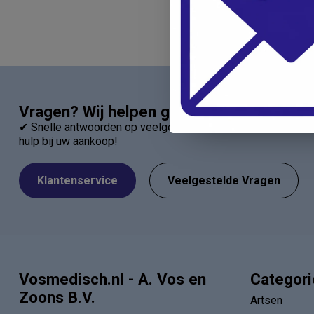
Vragen? Wij helpen graag!
✔ Snelle antwoorden op veelgestelde vragen ✔ Direct contac
hulp bij uw aankoop!
Klantenservice
Veelgestelde Vragen
Vosmedisch.nl - A. Vos en
Categor
Zoons B.V.
Artsen