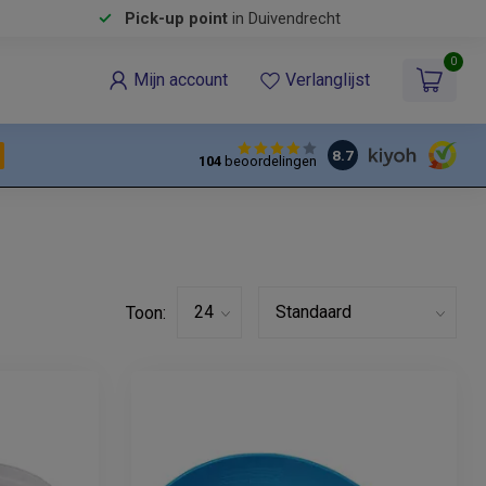
Pick-up point
in Duivendrecht
0
Mijn account
Verlanglijst
8.7
104
beoordelingen
Toon: