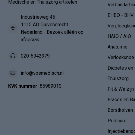
Medische en Thuiszorg artikelen
Verbandartik
EHBO - BHV
Industrieweg 45
1115 AD Duivendrecht
Verpleegkun
Nederland - Bezoek alléén op
HAIO / AIO
afspraak
Anatomie
020-6942379
Verloskunde
Diabetes en 
info@vosmedisch.nl
Thuiszorg
KVK nummer:
85989010
Fit & Welzijn
Braces en B
Borstkolven
Pedicure
Injectiebeno