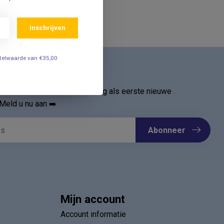
Inschrijven
estelwaarde van €35,00
ief
oor onze nieuwsbrief en ontvang als eerste nieuwe
Meld u nu aan ➡️
Abonneer
Mijn account
Account informatie