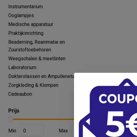
Instrumentarium
Ooglampjes
Medische apparatuur
Praktijkinrichting
Beademing, Reanimatie en
Zuurstoftoebehoren
Weegschalen & meetlinten
Laboratorium
Dokterstassen en Ampullenetui's
Zorgkleding & Klompen
Cadeaubon
Prijs
Min
Max