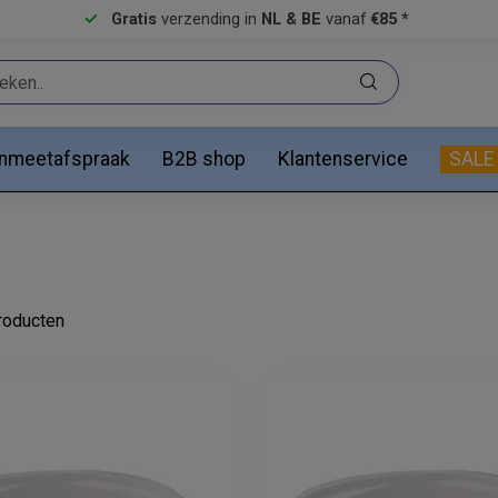
Gratis
verzending in
NL & BE
vanaf
€85 *
anmeetafspraak
B2B shop
Klantenservice
SALE
oducten