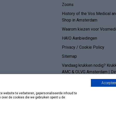
Zoons
History of the Vos Medical 
Shop in Amsterdam
Waarom kiezen voor Vosmedi
HAIO Aanbiedingen
Privacy / Cookie Policy
Sitemap
Vandaag krukken nodig? Kruk
AMC & OLVG Amsterdam | Dire
prijs per week | Vosmedisch
Accepteer
 website te verbeteren, gepersonaliseerde inhoud te
e over de cookies die we gebruiken opent u de