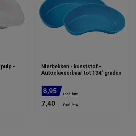
pulp -
Nierbekken - kunststof -
Autoclaveerbaar tot 134° graden
8,95
Incl. btw
7,40
Excl. btw
Verwachte levertijd: 1 week