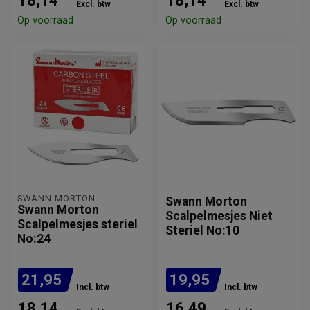
18,14
18,14
Excl. btw
Excl. btw
Op voorraad
Op voorraad
SWANN MORTON
Swann Morton
Swann Morton
Scalpelmesjes Niet
Scalpelmesjes steriel
Steriel No:10
No:24
21,95
19,95
Incl. btw
Incl. btw
18,14
16,49