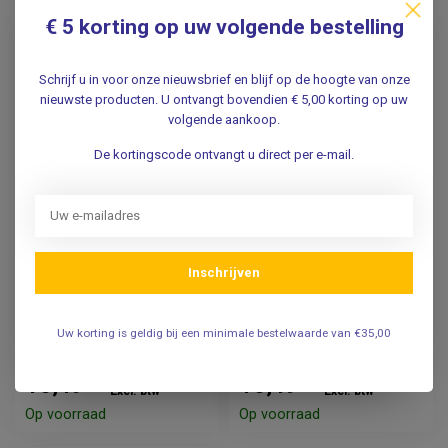
€ 5 korting op uw volgende bestelling
Schrijf u in voor onze nieuwsbrief en blijf op de hoogte van onze
nieuwste producten. U ontvangt bovendien € 5,00 korting op uw
volgende aankoop.
De kortingscode ontvangt u direct per e-mail.
Swann Morton
Swann Morton
Scalpelmesjes Niet
Scalpelmesjes Niet
Inschrijven
Steriel No:23
Steriel No:24
Uw korting is geldig bij een minimale bestelwaarde van €35,00
19,95
19,95
Incl. btw
Incl. btw
16,49
16,49
Excl. btw
Excl. btw
Op voorraad
Op voorraad