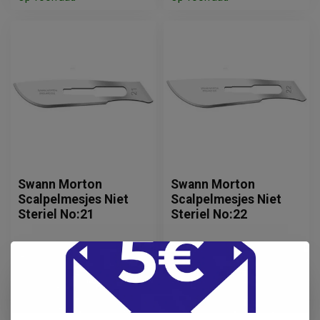
Swann Morton
Swann Morton
Scalpelmesjes Niet
Scalpelmesjes Niet
Steriel No:21
Steriel No:22
19,95
19,95
Incl. btw
Incl. btw
16,49
16,49
Excl. btw
Excl. btw
Op voorraad
Op voorraad