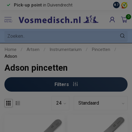
Pick-up point
in Duivendrecht
8.7
0
MENU
Home
/
Artsen
/
Instrumentarium
/
Pincetten
/
Adson
Adson pincetten
Filters