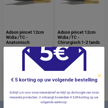
Adson pincet 12cm
Adson pincet 12cm
Widia /TC -
Widia /TC -
Anatomisch
Chirurgisch 1-2 tands
28,50
28,50
Incl. btw
Incl. btw
23,55
Excl. btw
23,55
Excl. btw
Verwachte levertijd: 3
weken
Op voorraad
€ 5 korting op uw volgende bestelling
Schrijf u in voor onze nieuwsbrief en blijf op de hoogte van onze
nieuwste producten. U ontvangt bovendien € 5,00 korting op uw
volgende aankoop.