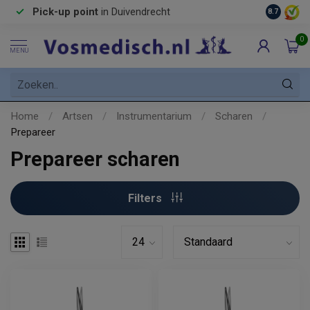
Pick-up point
in Duivendrecht
8.7
0
MENU
Home
/
Artsen
/
Instrumentarium
/
Scharen
/
Prepareer
Prepareer scharen
Filters