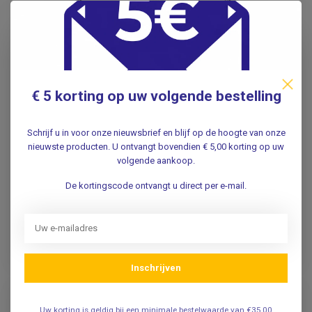
€ 5 korting op uw volgende bestelling
Prepareerschaar
Prepareerschaar
Metzenbaum - 20cm -
Metzenbaum –
Schrijf u in voor onze nieuwsbrief en blijf op de hoogte van onze
Gebogen
Gebogen –
nieuwste producten. U ontvangt bovendien € 5,00 korting op uw
Spiraalschaar – 23 cm
volgende aankoop.
De kortingscode ontvangt u direct per e-mail.
14,95
Incl. btw
19,95
12,36
Incl. btw
Excl. btw
16,49
Indicatie levertijd: 1-5
Excl. btw
weken. Neem contact op
voor de actuele levertijd.
Op voorraad
Inschrijven
Uw korting is geldig bij een minimale bestelwaarde van €35,00