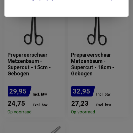
Prepareerschaar
Prepareerschaar
Metzenbaum -
Metzenbaum -
Supercut - 15cm -
Supercut - 18cm -
Gebogen
Gebogen
29,95
32,95
Incl. btw
Incl. btw
24,75
27,23
Excl. btw
Excl. btw
Op voorraad
Op voorraad