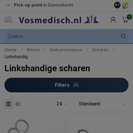
Pick-up point
in Duivendrecht
8.7
0
MENU
Home
/
Artsen
/
Instrumentarium
/
Scharen
/
Linkshandig
Linkshandige scharen
Filters