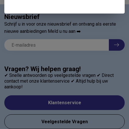
Nieuwsbrief
Schrijf u in voor onze nieuwsbrief en ontvang als eerste
nieuwe aanbiedingen Meld u nu aan ➡️
Vragen? Wij helpen graag!
✔ Snelle antwoorden op veelgestelde vragen ✔ Direct
contact met onze klantenservice ✔ Altijd hulp bij uw
aankoop!
Klantenservice
Veelgestelde Vragen