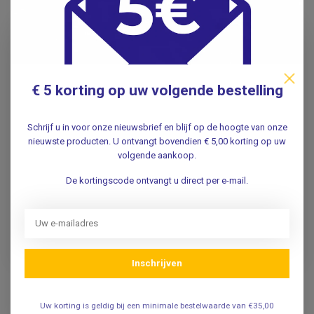
€ 5 korting op uw volgende bestelling
SATILLO
Verbandschaar -
Schrijf u in voor onze nieuwsbrief en blijf op de hoogte van onze
Chirurgische schaar -
linkshandig - Design:
nieuwste producten. U ontvangt bovendien € 5,00 korting op uw
linkshandig - Design:
Ouch My Organs
volgende aankoop.
Ouch My Organs
De kortingscode ontvangt u direct per e-mail.
16,95
16,95
Incl. btw
Incl. btw
14,01
14,01
Excl. btw
Excl. btw
Op voorraad
Op voorraad
Inschrijven
Uw korting is geldig bij een minimale bestelwaarde van €35,00