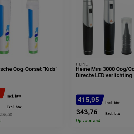
HEINE
ische Oog-Oorset "Kids"
Heine Mini 3000 Oog/Oo
Directe LED verlichting
0
Incl. btw
415,95
Incl. btw
Excl. btw
343,76
Excl. btw
275,00
d
Op voorraad