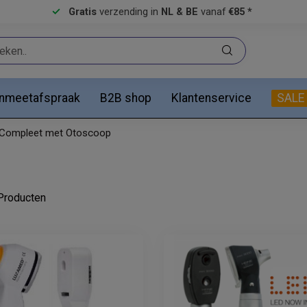
Gratis
verzending in
NL & BE
vanaf
€85 *
anmeetafspraak
B2B shop
Klantenservice
SALE
Compleet met Otoscoop
roducten