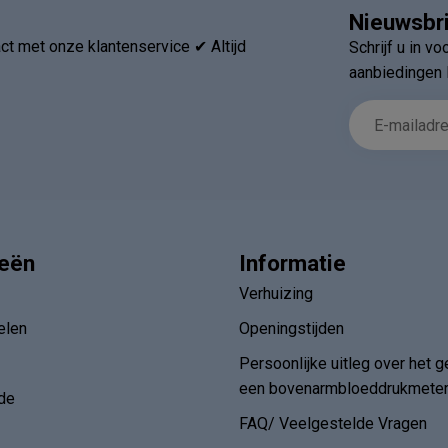
Nieuwsbr
t met onze klantenservice ✔ Altijd
Schrijf u in v
aanbiedingen 
ieën
Informatie
Verhuizing
elen
Openingstijden
Persoonlijke uitleg over het g
een bovenarmbloeddrukmete
de
FAQ/ Veelgestelde Vragen