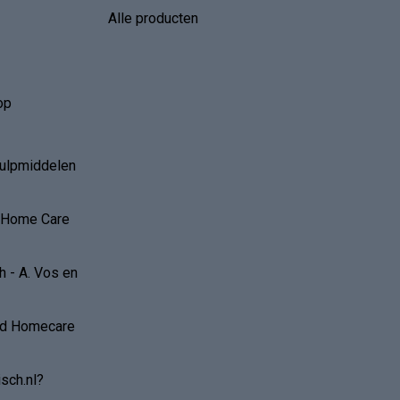
Alle producten
op
hulpmiddelen
r Home Care
 - A. Vos en
and Homecare
sch.nl?