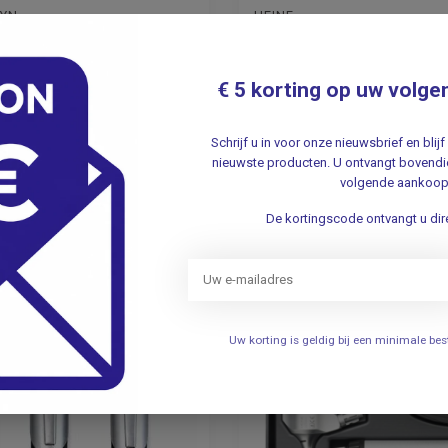
LYN
HEINE
erset met PanOptic
Heine K180 LED oog/oor
htalmoscoop &
2,5V - met Batterij hand
w Basic otoscoop
hardcase
€ 5 korting op uw volge
95
726,35
Schrijf u in voor onze nieuwsbrief en bli
Incl. btw
Incl. btw
nieuwste producten. U ontvangt bovendie
80
600,29
Excl. btw
Excl. btw
volgende aankoop
evertijd: 2 tot 3 weken
Verwachte levertijd: 2 - 3 wek
De kortingscode ontvangt u dire
Uw korting is geldig bij een minimale b