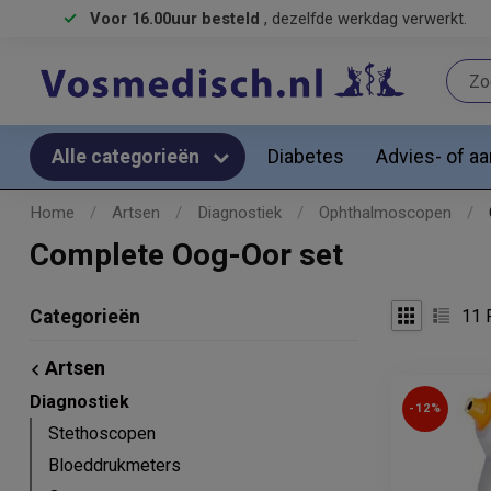
Voor 16.00uur besteld
, dezelfde werkdag verwerkt.
Diabetes
Advies- of a
Alle categorieën
Home
/
Artsen
/
Diagnostiek
/
Ophthalmoscopen
/
Complete Oog-Oor set
11
P
Categorieën
Artsen
Diagnostiek
-12%
Stethoscopen
Bloeddrukmeters