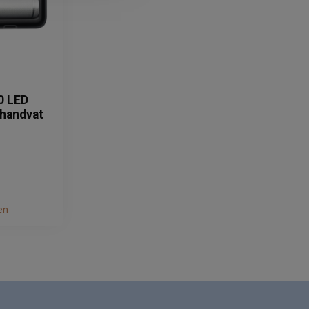
0 LED
jhandvat
en