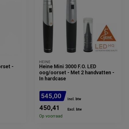
HEINE
rset -
Heine Mini 3000 F.O. LED
oog/oorset - Met 2 handvatten -
In hardcase
545,00
Incl. btw
450,41
Excl. btw
Op voorraad