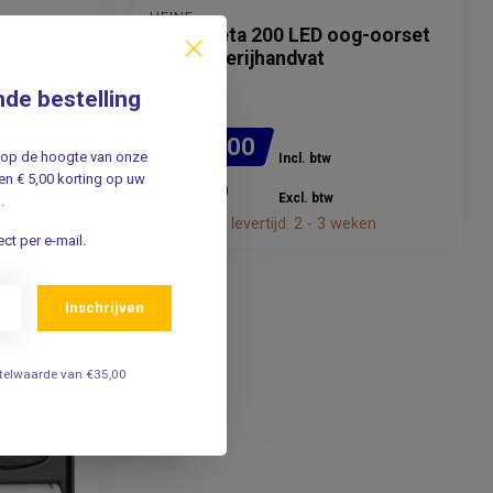
HEINE
set -
Heine Beta 200 LED oog-oorset
vat in
met batterijhandvat
nde bestelling
1.066,00
jf op de hoogte van onze
Incl. btw
n € 5,00 korting op uw
880,99
Excl. btw
.
en
Verwachte levertijd: 2 - 3 weken
ct per e-mail.
Inschrijven
estelwaarde van €35,00