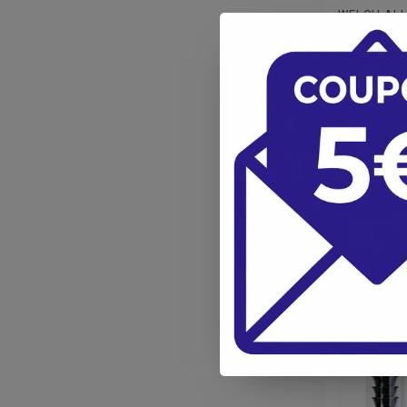
WELCH AL
Tafellad
Basic op
MacroVie
1.861,
1.538,
Verwachte l