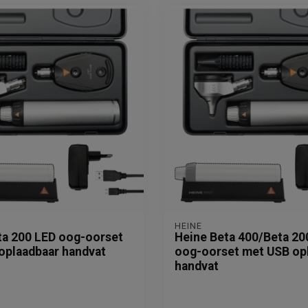
HEINE
ta 200 LED oog-oorset
Heine Beta 400/Beta 20
oplaadbaar handvat
oog-oorset met USB op
handvat