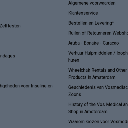
Algemene voorwaarden
Klantenservice
Bestellen en Levering*
Zelftesten
Ruilen of Retourneren Websh
Aruba - Bonaire - Curacao
Verhuur Hulpmiddelen / loop
andages
huren
Wheelchair Rentals and Othe
Products in Amsterdam
digdheden voor Insuline en
Geschiedenis van Vosmedisch
Zoons
History of the Vos Medical 
Shop in Amsterdam
Waarom kiezen voor Vosmedi