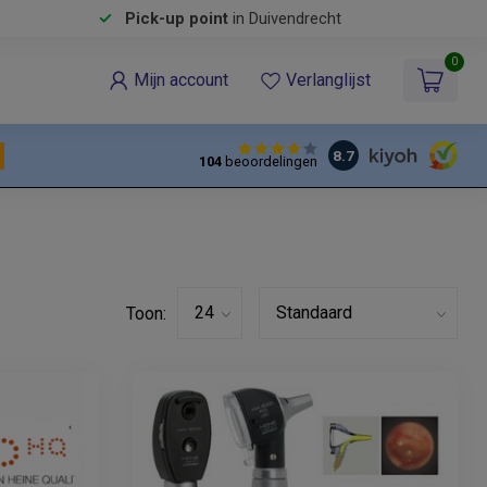
Pick-up point
in Duivendrecht
0
Mijn account
Verlanglijst
8.7
104
beoordelingen
Toon: