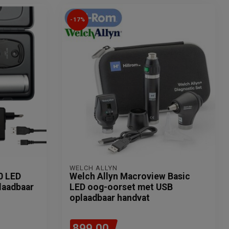
-17%
WELCH ALLYN
0 LED
Welch Allyn Macroview Basic
laadbaar
LED oog-oorset met USB
oplaadbaar handvat
899,00