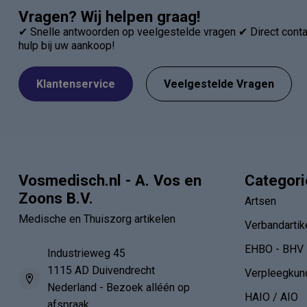
Vragen? Wij helpen graag!
✔ Snelle antwoorden op veelgestelde vragen ✔ Direct contac
hulp bij uw aankoop!
Klantenservice
Veelgestelde Vragen
Vosmedisch.nl - A. Vos en
Categor
Zoons B.V.
Artsen
Medische en Thuiszorg artikelen
Verbandartik
EHBO - BHV
Industrieweg 45
1115 AD Duivendrecht
Verpleegkun
Nederland - Bezoek alléén op
HAIO / AIO
afspraak