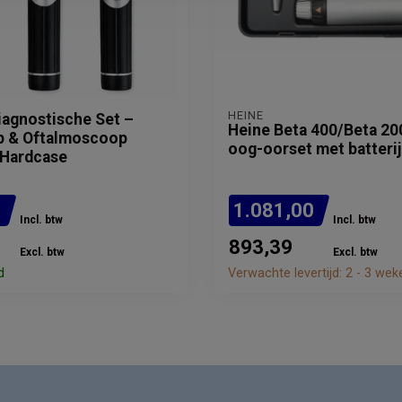
HEINE
iagnostische Set –
Heine Beta 400/Beta 20
 & Oftalmoscoop
oog-oorset met batteri
 Hardcase
5
1.081,00
Incl. btw
Incl. btw
893,39
Excl. btw
Excl. btw
d
Verwachte levertijd: 2 - 3 wek