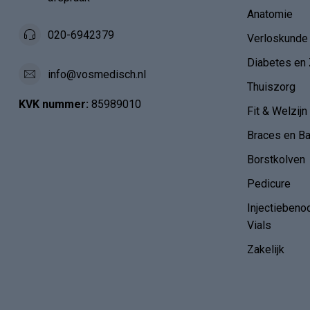
Anatomie
020-6942379
Verloskunde
Diabetes en 
info@vosmedisch.nl
Thuiszorg
KVK nummer:
85989010
Fit & Welzijn
Braces en B
Borstkolven
Pedicure
Injectiebeno
Vials
Zakelijk