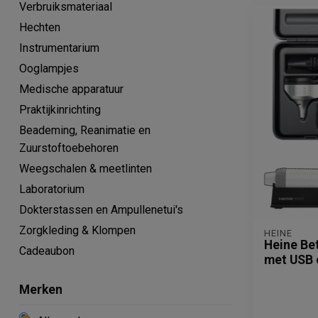
Verbruiksmateriaal
Hechten
Instrumentarium
Ooglampjes
Medische apparatuur
Praktijkinrichting
Beademing, Reanimatie en
Zuurstoftoebehoren
Weegschalen & meetlinten
Laboratorium
Dokterstassen en Ampullenetui's
Zorgkleding & Klompen
HEINE
Heine Be
Cadeaubon
met USB 
Merken