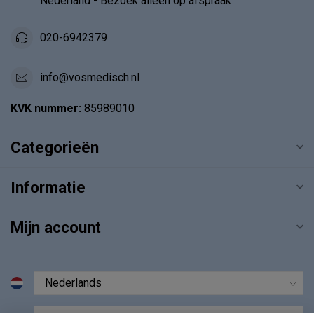
Nederland - Bezoek alléén op afspraak
020-6942379
info@vosmedisch.nl
KVK nummer:
85989010
Categorieën
Informatie
Mijn account