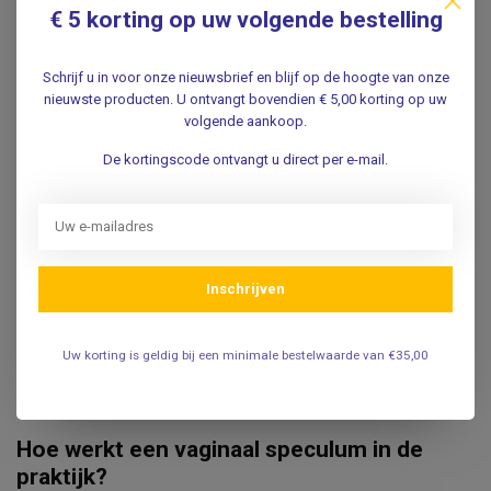
€ 5 korting op uw volgende bestelling
Schrijf u in voor onze nieuwsbrief en blijf op de hoogte van onze
Wat is een speculum en waarvoor wordt
nieuwste producten. U ontvangt bovendien € 5,00 korting op uw
het gebruikt?
volgende aankoop.
Een
speculum
is een medisch instrument dat wordt
De kortingscode ontvangt u direct per e-mail.
gebruikt om een lichaamsopening open te houden tijdens
een onderzoek of ingreep. Het meest bekend is het
vaginaal speculum
, dat wordt gebruikt bij gynaecologische
onderzoeken zoals uitstrijkjes, IUD-plaatsingen of
Inschrijven
colposcopieën.
In ons assortiment vindt u verschillende modellen, zoals
het
Cusco speculum
in meerdere maten, het
Grave
Uw korting is geldig bij een minimale bestelwaarde van €35,00
speculum
, het
Semm speculum
en het
MediWare
disposable specula proefpakket
.
Hoe werkt een vaginaal speculum in de
praktijk?