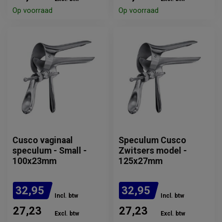
Op voorraad
Op voorraad
Cusco vaginaal
Speculum Cusco
speculum - Small -
Zwitsers model -
100x23mm
125x27mm
32,95
32,95
Incl. btw
Incl. btw
27,23
27,23
Excl. btw
Excl. btw