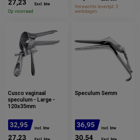
27,23
Excl. btw
Verwachte levertijd: 3
Op voorraad
werkdagen
Cusco vaginaal
Speculum Semm
speculum - Large -
120x35mm
32,95
36,95
Incl. btw
Incl. btw
27,23
30,54
Excl. btw
Excl. btw