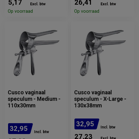
5,17
26,41
Excl. btw
Excl. btw
Op voorraad
Op voorraad
Cusco vaginaal
Cusco vaginaal
speculum - Medium -
speculum - X-Large -
110x30mm
130x38mm
32,95
32,95
Incl. btw
Incl. btw
27,23
Excl. btw