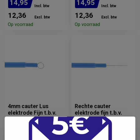
14,95
14,95
Incl. btw
Incl. btw
12,36
12,36
Excl. btw
Excl. btw
Op voorraad
Op voorraad
4mm cauter Lus
Rechte cauter
elektrode Fijn t.b.v.
elektrode fijn t.b.v.
Diatrom 50-D /
Diatrom 50-D /
Diatermo 106
Diatermo 106