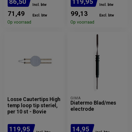
86,50
119,95
Incl. btw
Incl. btw
71,49
99,13
Excl. btw
Excl. btw
Op voorraad
Op voorraad
GIMA
Losse Cautertips High
Diatermo Blad/mes
temp loop tip steriel,
electrode
per 10 st - Bovie
119,95
14,95