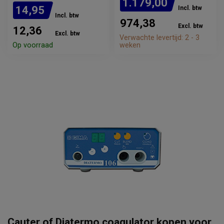
1.179,00
14,95
Incl. btw
Incl. btw
974,38
Excl. btw
12,36
Excl. btw
Verwachte levertijd: 2 - 3
Op voorraad
weken
Cauter of Diatermo coagulator kopen voor