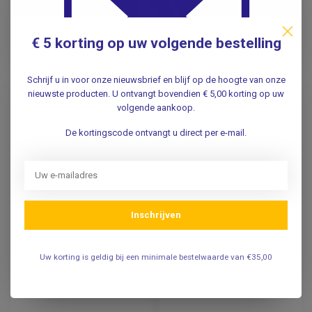
14,95
14,95
Incl. btw
Incl. btw
12,36
12,36
€ 5 korting op uw volgende bestelling
Excl. btw
Excl. btw
Op voorraad
Op voorraad
Schrijf u in voor onze nieuwsbrief en blijf op de hoogte van onze
nieuwste producten. U ontvangt bovendien € 5,00 korting op uw
volgende aankoop.
De kortingscode ontvangt u direct per e-mail.
Inschrijven
GIMA
Gebogen cauter
Diatermo Naald
elektrode fijn t.b.v.
Uw korting is geldig bij een minimale bestelwaarde van €35,00
electrode
Diatrom 50-D /
Diatermo 106