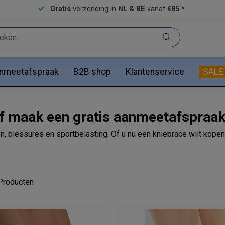
Gratis
verzending in
NL & BE
vanaf
€85 *
anmeetafspraak
B2B shop
Klantenservice
SALE
of maak een gratis aanmeetafspraak
, blessures en sportbelasting. Of u nu een kniebrace wilt kopen v
roducten