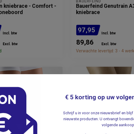
D
BAUERFEIND
n kniebrace - Comfort -
Bauerfeind Genutrain A
coneboord
kniebrace
97,95
Incl. btw
Incl. btw
89,86
Excl. btw
Excl. btw
d
Verwachte levertijd: 3 - 4 we
€ 5 korting op uw volge
Schrijf u in voor onze nieuwsbrief en bli
nieuwste producten. U ontvangt bovendie
volgende aankoop