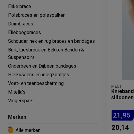
Enkelbrace
Polsbraces en polsspalken
Duimbraces
Elleboogbraces
Schouder, nek en rug braces en bandages
Buik, Liesbreuk en Bekken Banden &
Suspensoirs
Onderbeen en Dijbeen bandages
Hielkussens en inlegzooltjes
Voet- en teenbescherming
MEDI
Knieband
Mitella's
silicone
Vingerspalk
21,95
Merken
20,14
Alle merken