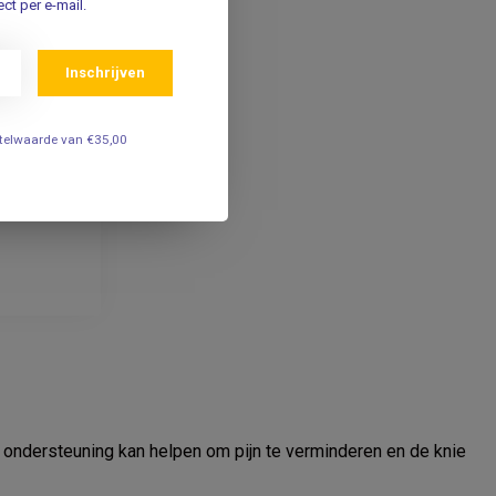
ct per e-mail.
Inschrijven
estelwaarde van €35,00
te ondersteuning kan helpen om pijn te verminderen en de knie