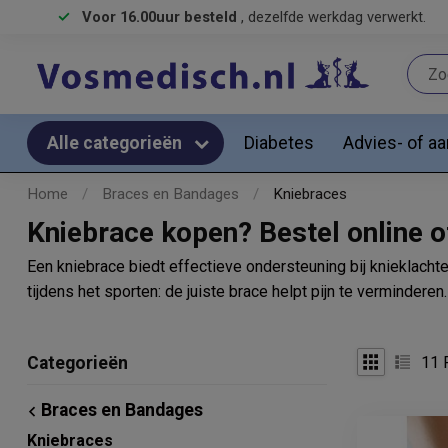
Voor 16.00uur besteld
, dezelfde werkdag verwerkt.
Diabetes
Advies- of a
Alle categorieën
Home
/
Braces en Bandages
/
Kniebraces
Kniebrace kopen? Bestel online 
Een kniebrace biedt effectieve ondersteuning bij knieklachten
tijdens het sporten: de juiste brace helpt pijn te verminderen.
11
P
Categorieën
Braces en Bandages
Kniebraces