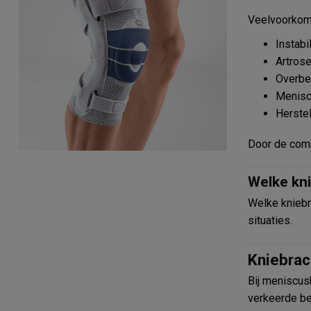
Veelvoorkom
Instabi
Artrose
Overbel
Menisc
Herstel
Door de comb
Welke kni
Welke kniebr
situaties.
Kniebrac
Bij meniscusk
verkeerde b