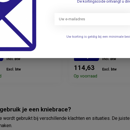
De kortingscode ontvangt u dire
D
PUSH MED
nd GenuTrain S
Push med Kniebrace
Uw korting is geldig bij een minimale b
e
5
124,95
Incl. btw
Incl. btw
114,63
Excl. btw
Excl. btw
d
Op voorraad
gebruik je een kniebrace?
 wordt gebruikt bij verschillende klachten en situaties. De juis
maken.