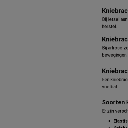
Kniebrac
Bij letsel aa
herstel.
Kniebrac
Bij artrose z
bewegingen.
Kniebrac
Een kniebrace
voetbal.
Soorten 
Er zijn versc
Elasti