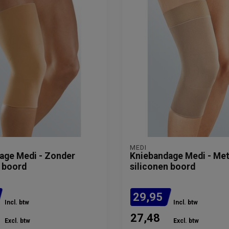
MEDI
age Medi - Zonder
Kniebandage Medi - Me
n boord
siliconen boord
29,95
Incl. btw
Incl. btw
27,48
Excl. btw
Excl. btw