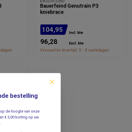
BAUERFEIND
3
Bauerfeind Genutrain P3
kniebrace
104,95
Incl. btw
96,28
Excl. btw
rkdagen
Verwachte levertijd: 3 - 4 werkdagen
nde bestelling
jf op de hoogte van onze
n € 5,00 korting op uw
.