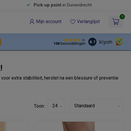
Pick-up point
in Duivendrecht
0
Mijn account
Verlanglijst
8.7
104
beoordelingen
!
oor extra stabiliteit, herstel na een blessure of preventie
Toon: