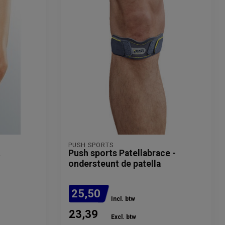
PUSH SPORTS
t
Push sports Patellabrace -
ondersteunt de patella
25,50
Incl. btw
23,39
Excl. btw