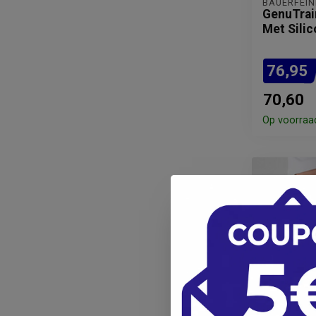
BAUERFEIN
GenuTrai
Met Sili
76,95
70,60
Op voorraa