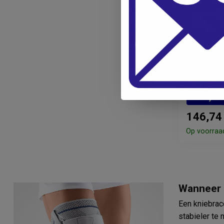
BAUERFEIN
Bauerfei
kniebrac
159,9
146,74
Op voorraa
Wanneer 
Een kniebrace
stabieler te 