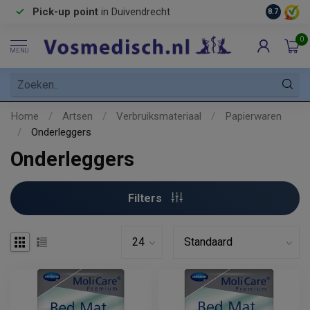
Pick-up point
in Duivendrecht
8.7
0
MENU
Home
/
Artsen
/
Verbruiksmateriaal
/
Papierwaren
/
Onderleggers
Onderleggers
Filters