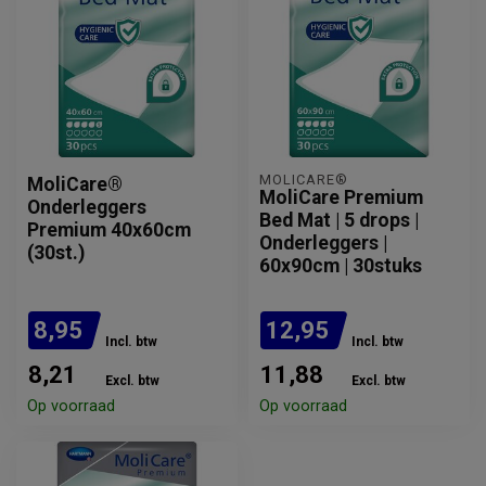
​MOLICARE®
​MoliCare®
​MoliCare Premium
Onderleggers
Bed Mat | 5 drops |
Premium 40x60cm
Onderleggers |
(30st.)
60x90cm | 30stuks
8,95
12,95
Incl. btw
Incl. btw
8,21
11,88
Excl. btw
Excl. btw
Op voorraad
Op voorraad