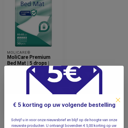
​MOLICARE®
​MoliCare Premium
Bed Mat | 5 drops |
Onderleggers |
60x60cm | 30stuks
11,95
Incl. btw
10,96
€ 5 korting op uw volgende bestelling
Excl. btw
Op voorraad
Schrijf u in voor onze nieuwsbrief en blijf op de hoogte van onze
nieuwste producten. U ontvangt bovendien € 5,00 korting op uw