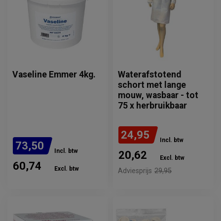
Vaseline Emmer 4kg.
Waterafstotend
schort met lange
mouw, wasbaar - tot
75 x herbruikbaar
24,95
Incl. btw
73,50
Incl. btw
20,62
Excl. btw
60,74
Excl. btw
Adviesprijs
29,95