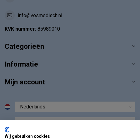
info@vosmedisch.nl
KVK nummer:
85989010
Categorieën
Informatie
Mijn account
€
Wij gebruiken cookies