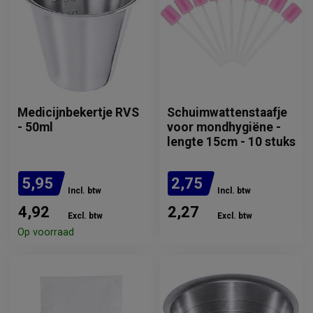
Medicijnbekertje RVS
Schuimwattenstaafje
- 50ml
voor mondhygiëne -
lengte 15cm - 10 stuks
5,95
2,75
Incl. btw
Incl. btw
4,92
2,27
Excl. btw
Excl. btw
Op voorraad