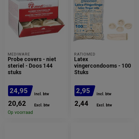
MEDIWARE
RATIOMED
Probe covers - niet
Latex
steriel - Doos 144
vingercondooms - 100
stuks
Stuks
24,95
2,95
Incl. btw
Incl. btw
20,62
2,44
Excl. btw
Excl. btw
Op voorraad