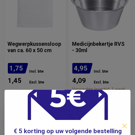
Wegwerpkussensloop
Medicijnbekertje RVS
van ca. 60 x 50 cm
- 30ml
1,75
4,95
Incl. btw
Incl. btw
1,45
4,09
Excl. btw
Excl. btw
Verwachte levertijd: 1 week
€ 5 korting op uw volgende bestelling