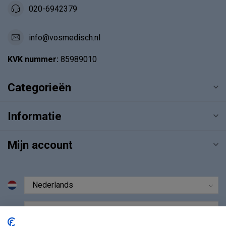
020-6942379
info@vosmedisch.nl
KVK nummer:
85989010
Categorieën
Informatie
Mijn account
€