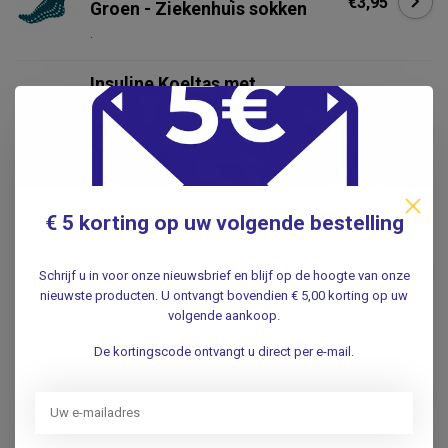
€3,95
Groen - Ziekenhuis sokken
.
Insuline Koeltas met
Temperatuurdisplay –
Medicijn Koel Etui – 20 cm –
€21,95
Reisetui voor Insuline &
Medicatie
.
€ 5 korting op uw volgende bestelling
MEDLINE
Medline Antislip Sokken -
Dubbelzijdig - Ziekenhuis
€3,49
Schrijf u in voor onze nieuwsbrief en blijf op de hoogte van onze
sokken
nieuwste producten. U ontvangt bovendien € 5,00 korting op uw
.
volgende aankoop.
De kortingscode ontvangt u direct per e-mail.
SATILLO
Satillo Verpleegkundige
€7,95
Scharenset - Medical Minds
.