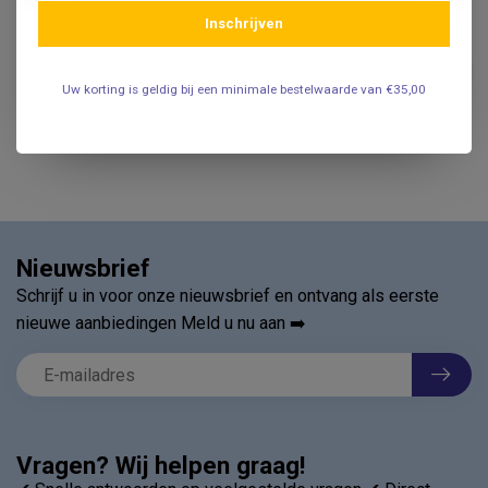
Inschrijven
BLOCCS
Bloccs Bloccs - Zwemhoes
€34,95
Gips Arm - Kind
Uw korting is geldig bij een minimale bestelwaarde van €35,00
.
Nieuwsbrief
Schrijf u in voor onze nieuwsbrief en ontvang als eerste
nieuwe aanbiedingen Meld u nu aan ➡️
Vragen? Wij helpen graag!