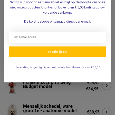
Geslachtsloze Torso van het
Schrijf u in voor onze nieuwsbrief en blijf op de hoogte van onze
menselijk lichaam 42 cm -
nieuwste producten. U ontvangt bovendien € 5,00 korting op uw
€69,95
Budget anatomie model
volgende aankoop.
.
De kortingscode ontvangt u direct per e-mail.
Anatomisch Skelet | 85 cm |
Budget model
€39,95
Niet op voorraad
Inschrijven
Squishy Brain- Antistress
squeeze speelgoed hersenen
€4,95
.
Uw korting is geldig bij een minimale bestelwaarde van €35,00
Mini torso van het menselijk
lichaam 26cm, 15 delig -
€39,95
Budget model
€34,95
.
Menselijk schedel, ware
grootte - anatomie model
€39,95