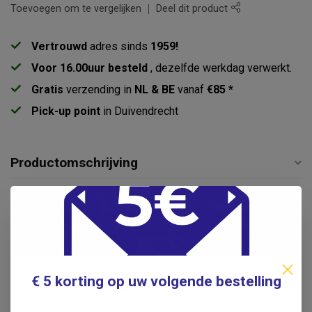
Toevoegen om te vergelijken
Deel dit product
Vertrouwd
adres sinds
1959!
Voor 16.00uur besteld
, dezelfde werkdag verwerkt.
Gratis
verzending in
NL & BE
vanaf
€85 *
Pick-up point
in Duivendrecht
Productomschrijving
Specificaties
Reviews
€ 5 korting op uw volgende bestelling
Gerelateerde producten