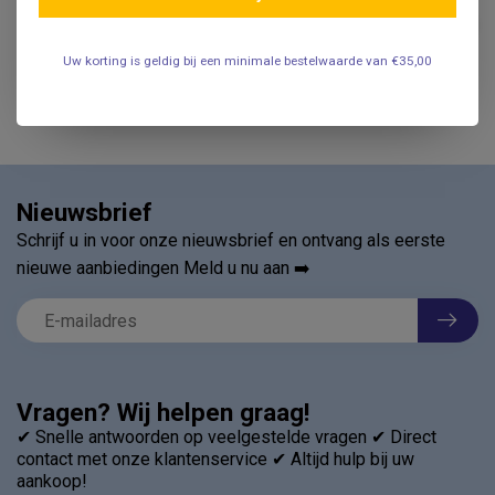
Hegar dilatator Enkel
€10,95
.
Uw korting is geldig bij een minimale bestelwaarde van €35,00
Nieuwsbrief
Schrijf u in voor onze nieuwsbrief en ontvang als eerste
nieuwe aanbiedingen Meld u nu aan ➡️
Vragen? Wij helpen graag!
✔ Snelle antwoorden op veelgestelde vragen ✔ Direct
contact met onze klantenservice ✔ Altijd hulp bij uw
aankoop!