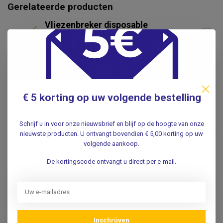
Gerelateerde producten
Vliezenbreker disposable
steriel - Per 100 stuks
€67,75
.
Passet Ringpessarium
portex 59-90 mm
€181,50
.
€ 5 korting op uw volgende bestelling
Cytobrush Gynaecologische
Schrijf u in voor onze nieuwsbrief en blijf op de hoogte van onze
uitstrijkborsteltjes (10 stuks)
€3,95
nieuwste producten. U ontvangt bovendien € 5,00 korting op uw
.
volgende aankoop.
De kortingscode ontvangt u direct per e-mail.
Houten wattenstaafjes DUO
met katoenen tip - Steriel -
€21,95
100x2st.
.
Inschrijven