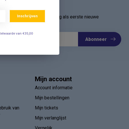
ief
Inschrijven
oor onze nieuwsbrief en ontvang als eerste nieuwe
Meld u nu aan ➡️
estelwaarde van €35,00
Abonneer
Mijn account
Account informatie
Mijn bestellingen
ebruik van
Mijn tickets
r
Mijn verlanglijst
Vergelijk