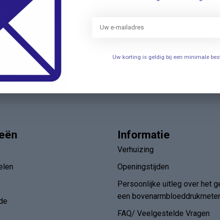
Nieuwsbr
t met onze klantenservice ✔ Altijd
Schrijf u in v
aanbiedingen 
Uw korting is geldig bij een minimale b
ieën
Informatie
Verhuizing
elen
Openingstijden
Persoonlijke uitleg over het g
een bovenarmbloeddrukmete
de
FAQ/ Veelgestelde Vragen