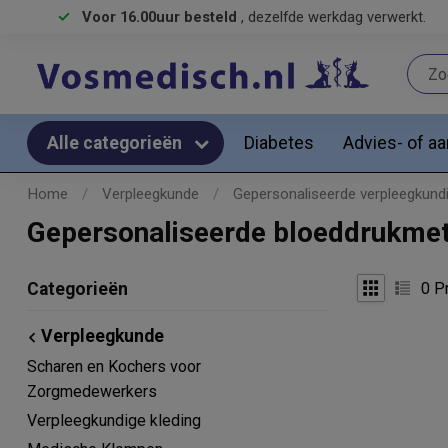
Voor 16.00uur besteld
, dezelfde werkdag verwerkt.
Diabetes
Advies- of a
Alle categorieën
Home
/
Verpleegkunde
/
Gepersonaliseerde verpleegkund
Gepersonaliseerde bloeddrukmet
0
Pr
Categorieën
Verpleegkunde
Scharen en Kochers voor
Zorgmedewerkers
Verpleegkundige kleding