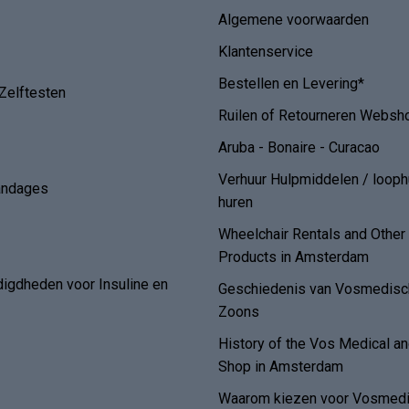
Algemene voorwaarden
Klantenservice
Bestellen en Levering*
Zelftesten
Ruilen of Retourneren Websh
Aruba - Bonaire - Curacao
Verhuur Hulpmiddelen / loop
andages
huren
Wheelchair Rentals and Othe
Products in Amsterdam
digdheden voor Insuline en
Geschiedenis van Vosmedisch
Zoons
History of the Vos Medical 
Shop in Amsterdam
Waarom kiezen voor Vosmedi