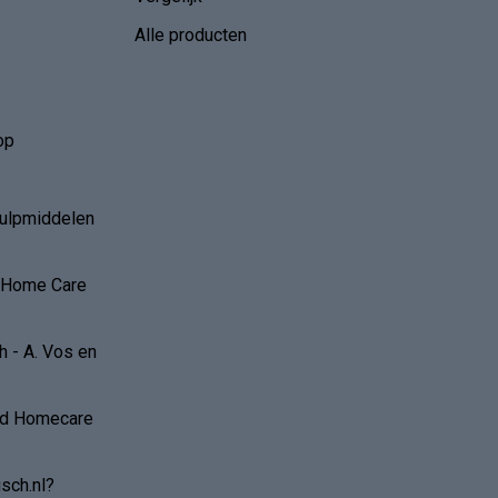
Alle producten
op
hulpmiddelen
r Home Care
 - A. Vos en
and Homecare
sch.nl?