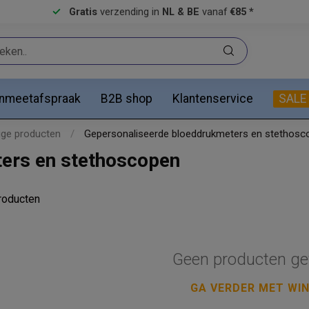
Gratis
verzending in
NL & BE
vanaf
€85 *
anmeetafspraak
B2B shop
Klantenservice
SALE
ige producten
/
Gepersonaliseerde bloeddrukmeters en stethosc
ers en stethoscopen
oducten
Geen producten ge
GA VERDER MET WI