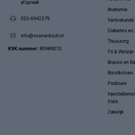
afspraak
Anatomie
020-6942379
Verloskunde
Diabetes en 
info@vosmedisch.nl
Thuiszorg
KVK nummer:
85989010
Fit & Welzijn
Braces en B
Borstkolven
Pedicure
Injectiebeno
Vials
Zakelijk