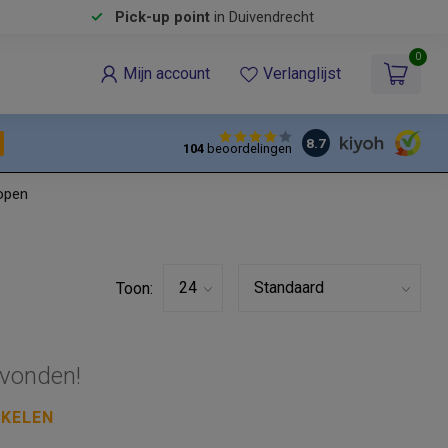
Pick-up point
in Duivendrecht
0
Mijn account
Verlanglijst
8.7
104
beoordelingen
open
Toon:
vonden!
NKELEN