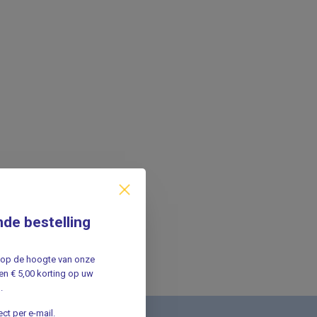
nde bestelling
jf op de hoogte van onze
n € 5,00 korting op uw
.
ct per e-mail.