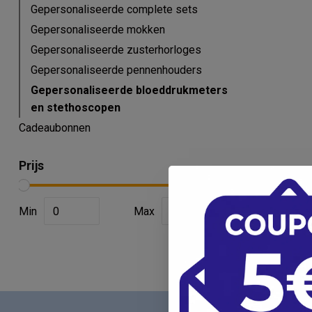
Gepersonaliseerde complete sets
Gepersonaliseerde mokken
Gepersonaliseerde zusterhorloges
Gepersonaliseerde pennenhouders
Gepersonaliseerde bloeddrukmeters
en stethoscopen
Cadeaubonnen
Prijs
Min
Max