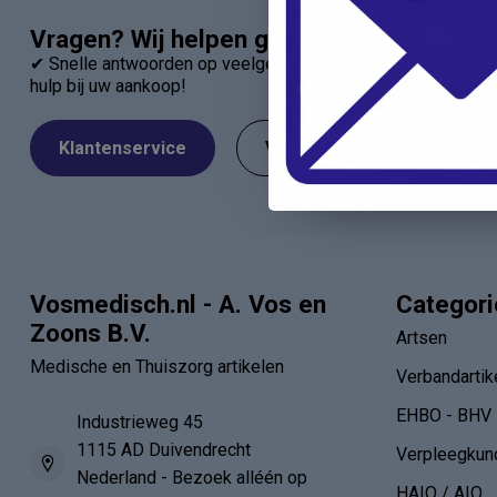
Vragen? Wij helpen graag!
✔ Snelle antwoorden op veelgestelde vragen ✔ Direct contac
hulp bij uw aankoop!
Klantenservice
Veelgestelde Vragen
Vosmedisch.nl - A. Vos en
Categor
Zoons B.V.
Artsen
Medische en Thuiszorg artikelen
Verbandartik
EHBO - BHV
Industrieweg 45
1115 AD Duivendrecht
Verpleegkun
Nederland - Bezoek alléén op
HAIO / AIO