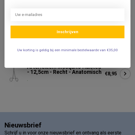
Arterieklem Pean - Gebogen -
14cm
€8,95
Niet op voorraad
Inschrijven
Arterieklem Pean - 16cm -
Recht
€10,95
.
Uw korting is geldig bij een minimale bestelwaarde van €35,00
Arterieklem Mosquito Halsted
- 12,5cm - Recht - Anatomisch
€8,95
.
Nieuwsbrief
Schrijf u in voor onze nieuwsbrief en ontvang als eerste