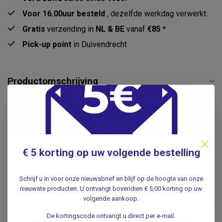
Voor 16.00uur besteld
, dezelfde werkdag verwerkt.
Gratis
verzending in
NL & BE
vanaf
€85 *
Pick-up point
in Duivendrecht
Productomschrijving
Specificaties
Reviews
€ 5 korting op uw volgende bestelling
Gerelateerde producten
Schrijf u in voor onze nieuwsbrief en blijf op de hoogte van onze
Mosquito Halsted arterieklem
nieuwste producten. U ontvangt bovendien € 5,00 korting op uw
- Gebogen - Anatomisch
volgende aankoop.
€8,95
.
De kortingscode ontvangt u direct per e-mail.