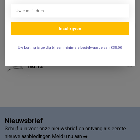
.
Swann Morton Scalpelmesjes
Niet Steriel No:10
€19,95
Inschrijven
.
Uw korting is geldig bij een minimale bestelwaarde van €35,00
SWANN MORTON
Swann Morton Swann
Morton Scalpelmesjes steriel
€21,95
No:12
.
Nieuwsbrief
Schrijf u in voor onze nieuwsbrief en ontvang als eerste
nieuwe aanbiedingen Meld u nu aan ➡️