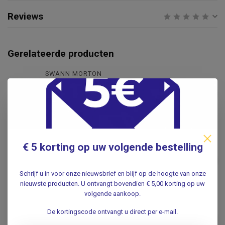
Reviews
Gerelateerde producten
SWANN MORTON
Swann Morton Swann
Morton Scalpelmesjes steriel
€21,95
No:15
.
SWANN MORTON
€ 5 korting op uw volgende bestelling
Swann Morton Swann
Morton Scalpelmesjes steriel
€21,95
No:10
Schrijf u in voor onze nieuwsbrief en blijf op de hoogte van onze
.
nieuwste producten. U ontvangt bovendien € 5,00 korting op uw
volgende aankoop.
Swann Morton Scalpelmesjes
De kortingscode ontvangt u direct per e-mail.
Niet Steriel No:11
€19,95