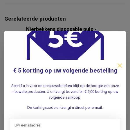
Gerelateerde producten
Nierbekkens disposable pulp -
50 stuks
€8,95
.
Kocher arterieklem
disposable (10st.)
€4,95
.
€ 5 korting op uw volgende bestelling
​MoliCare® Onderleggers
Schrijf u in voor onze nieuwsbrief en blijf op de hoogte van onze
Premium 40x60cm (30st.)
€8,95
nieuwste producten. U ontvangt bovendien € 5,00 korting op uw
.
volgende aankoop.
De kortingscode ontvangt u direct per e-mail.
​MOLICARE®
​MoliCare® ​MoliCare
Premium Bed Mat | 5 drops |
€11,95
Onderleggers | 60x60cm |