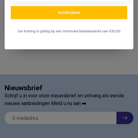
30stuks
.
Inschrijven
Nierbekkens disposable pulp
Uw korting is geldig bij een minimale bestelwaarde van €35,00
- 300stuks (6x50)
€39,95
.
Nieuwsbrief
Schrijf u in voor onze nieuwsbrief en ontvang als eerste
nieuwe aanbiedingen Meld u nu aan ➡️