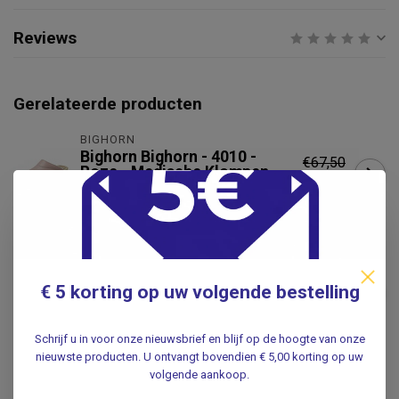
Reviews
Gerelateerde producten
BIGHORN
Bighorn Bighorn - 4010 -
€67,50
Roze - Medische Klompen
€49,50
OP=OP
.
BIGHORN
Bighorn Bighorn clogs - Mt
€69,95
€ 5 korting op uw volgende bestelling
36 - medische klompen -
€59,95
Medische print type 5030
.
Schrijf u in voor onze nieuwsbrief en blijf op de hoogte van onze
nieuwste producten. U ontvangt bovendien € 5,00 korting op uw
volgende aankoop.
SANITA
Sanita Sanita Flex Klomp wit