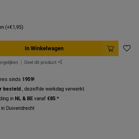
en (+€1,95)
In Winkelwagen
rgelijken
Deel dit product
res sinds
1959!
r besteld
, dezelfde werkdag verwerkt.
ding in
NL & BE
vanaf
€85 *
in Duivendrecht