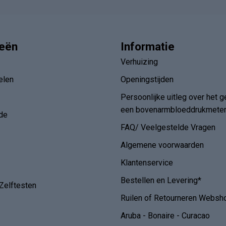
ieën
Informatie
Verhuizing
elen
Openingstijden
Persoonlijke uitleg over het g
een bovenarmbloeddrukmete
de
FAQ/ Veelgestelde Vragen
Algemene voorwaarden
Klantenservice
Bestellen en Levering*
Zelftesten
Ruilen of Retourneren Websh
Aruba - Bonaire - Curacao