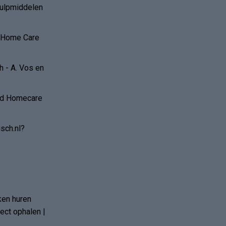
hulpmiddelen
r Home Care
 - A. Vos en
and Homecare
sch.nl?
ken huren
ct ophalen |