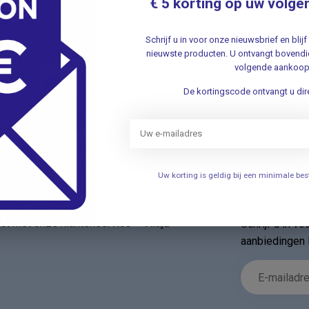
€ 5 korting op uw volge
Cl
.
Schrijf u in voor onze nieuwsbrief en bli
nieuwste producten. U ontvangt bovendie
Ba
volgende aankoop
.
De kortingscode ontvangt u dire
Uw korting is geldig bij een minimale b
Nieuwsbr
t met onze klantenservice ✔ Altijd
Schrijf u in v
aanbiedingen 