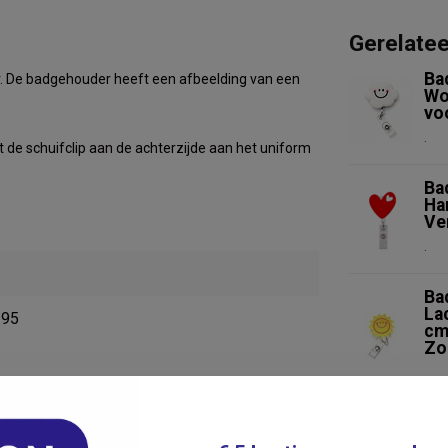
Gerelate
Ba
er. De badgehouder heeft een afbeelding van een
Wo
vo
.
de schuifclip aan de achterzijde aan het uniform
Ba
Ha
Ve
.
Ba
La
295
cm
Zo
Nie
Ba
Re
Je beoordeling toevoegen