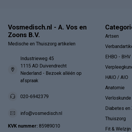
Vosmedisch.nl - A. Vos en
Categor
Zoons B.V.
Artsen
Medische en Thuiszorg artikelen
Verbandartik
EHBO - BHV
Industrieweg 45
1115 AD Duivendrecht
Verpleegkun
Nederland - Bezoek alléén op
HAIO / AIO
afspraak
Anatomie
020-6942379
Verloskunde
Diabetes en 
info@vosmedisch.nl
Thuiszorg
KVK nummer:
85989010
Fit & Welzijn