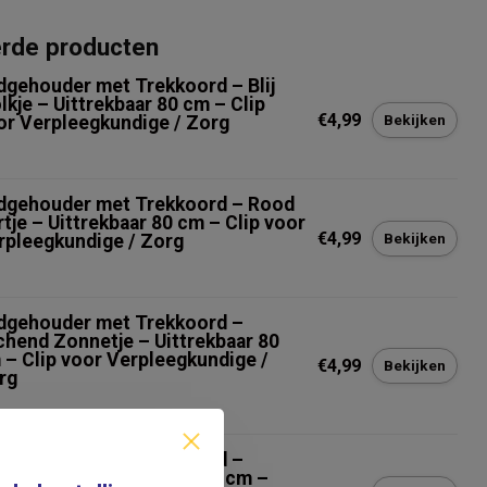
erde producten
dgehouder met Trekkoord – Blij
lkje – Uittrekbaar 80 cm – Clip
€4,99
Bekijken
or Verpleegkundige / Zorg
dgehouder met Trekkoord – Rood
rtje – Uittrekbaar 80 cm – Clip voor
€4,99
Bekijken
rpleegkundige / Zorg
dgehouder met Trekkoord –
chend Zonnetje – Uittrekbaar 80
 – Clip voor Verpleegkundige /
€4,99
Bekijken
rg
t op voorraad
dgehouder met Trekkoord –
genboog – Uittrekbaar 80 cm –