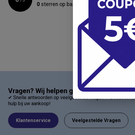
0
sterren op basis van
0
beoordelingen
Vragen? Wij helpen graag!
✔ Snelle antwoorden op veelgestelde vragen ✔ Direct contac
hulp bij uw aankoop!
Klantenservice
Veelgestelde Vragen