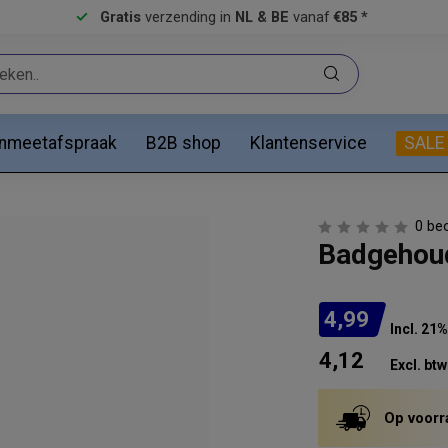
Gratis
verzending in
NL & BE
vanaf
€85 *
anmeetafspraak
B2B shop
Klantenservice
SALE
0 be
Badgehoud
4,99
Incl. 21
4,12
Excl. btw
Op voorr