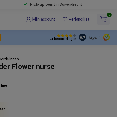
Pick-up point
in Duivendrecht
0
Mijn account
Verlanglijst
8.7
104
beoordelingen
oordelingen
er Flower nurse
% btw
aad