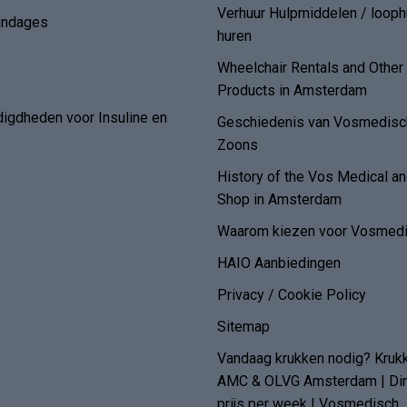
Verhuur Hulpmiddelen / loop
andages
huren
Wheelchair Rentals and Othe
Products in Amsterdam
digdheden voor Insuline en
Geschiedenis van Vosmedisch
Zoons
History of the Vos Medical 
Shop in Amsterdam
Waarom kiezen voor Vosmedi
HAIO Aanbiedingen
Privacy / Cookie Policy
Sitemap
Vandaag krukken nodig? Kruk
AMC & OLVG Amsterdam | Dire
prijs per week | Vosmedisch