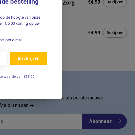
nde bestelling
€4,99
Bekijken
ip voor Verpleegkundige / Zorg
jf op de hoogte van onze
n € 5,00 korting op uw
dgehouder Daisy
.
€4,99
Bekijken
ct per e-mail.
Inschrijven
estelwaarde van €35,00
ief
oor onze nieuwsbrief en ontvang als eerste nieuwe
Meld u nu aan ➡️
Abonneer