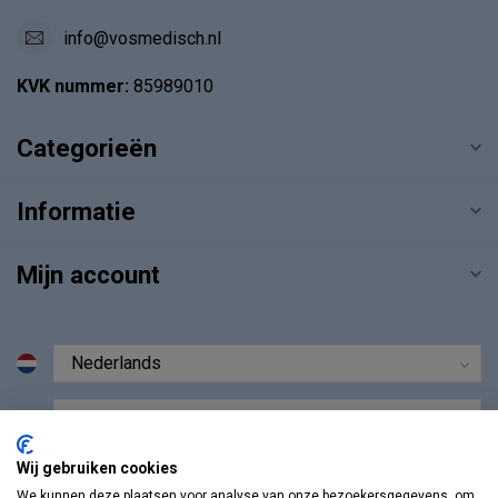
info@vosmedisch.nl
KVK nummer:
85989010
Categorieën
Informatie
Mijn account
€
Wij gebruiken cookies
We kunnen deze plaatsen voor analyse van onze bezoekersgegevens, om