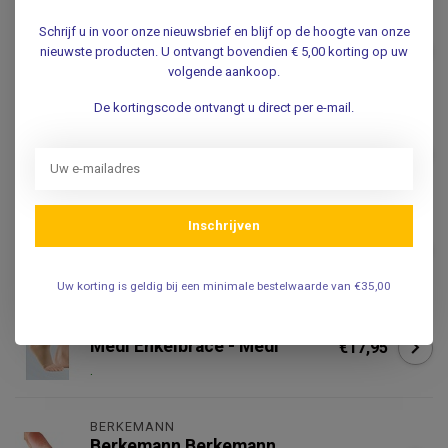
Klapvoet Brace (AFO) – Drop
Schrijf u in voor onze nieuwsbrief en blijf op de hoogte van onze
Foot Orthese voor Optimale
€29,95
Loopondersteuning
nieuwste producten. U ontvangt bovendien € 5,00 korting op uw
volgende aankoop.
.
De kortingscode ontvangt u direct per e-mail.
Enkel-Voet Orthese - AFO -
Verstelbare Voethefferspalk
€34,95
.
Enkelbandage – Verstelbare
Inschrijven
Enkel Wikkel Bandage - Beige
€9,95
.
Uw korting is geldig bij een minimale bestelwaarde van €35,00
MEDI
Medi Enkelbrace - Medi
€17,95
.
BERKEMANN
Berkemann Berkemann