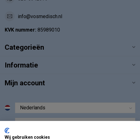
info@vosmedisch.nl
KVK nummer:
85989010
Categorieën
Informatie
Mijn account
€
Wij gebruiken cookies