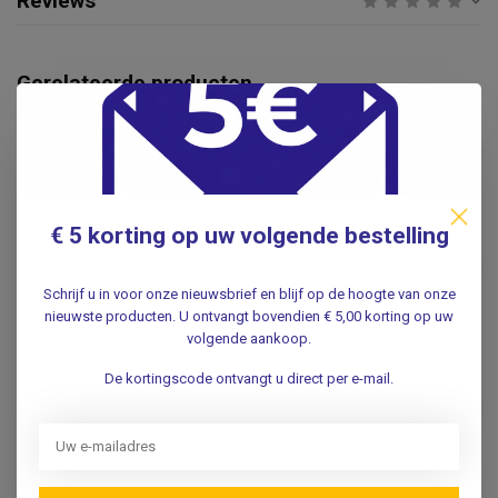
Reviews
Gerelateerde producten
Betadine Zalfgaas
€3,50
.
€ 5 korting op uw volgende bestelling
KLINION
Klinion Klinitulle Zalfgaas
€5,95
10x10cm
Schrijf u in voor onze nieuwsbrief en blijf op de hoogte van onze
.
nieuwste producten. U ontvangt bovendien € 5,00 korting op uw
volgende aankoop.
SMITH & NEPHEW
De kortingscode ontvangt u direct per e-mail.
Smith & Nephew Jelonet
Paraffine vetgaaskompres
€5,95
10st.
.