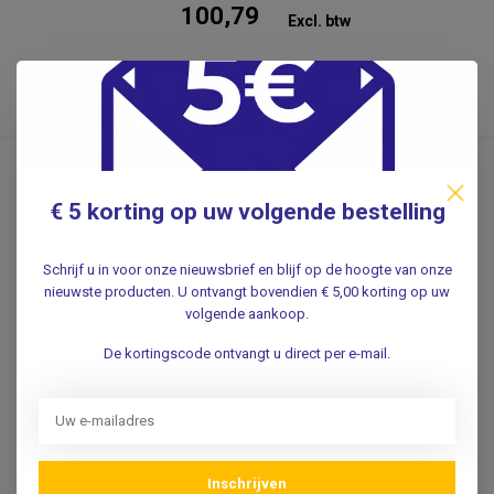
100,79
Excl. btw
.
MEDLINE
OPS Essential Standard
€ 5 korting op uw volgende bestelling
operatiejassen, blauw,
steriel - 150cm - 32st.
Schrijf u in voor onze nieuwsbrief en blijf op de hoogte van onze
Functionele operatiejas voor eenmalig
nieuwste producten. U ontvangt bovendien € 5,00 korting op uw
gebruik.
volgende aankoop.
De kortingscode ontvangt u direct per e-mail.
163,75
Incl. 0% btw
135,33
Excl. btw
Inschrijven
.