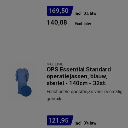
169,50
Incl. 0% btw
140,08
Excl. btw
.
MEDLINE
OPS Essential Standard
operatiejassen, blauw,
steriel - 140cm - 32st.
Functionele operatiejas voor eenmalig
gebruik.
121,95
Incl. 0% btw