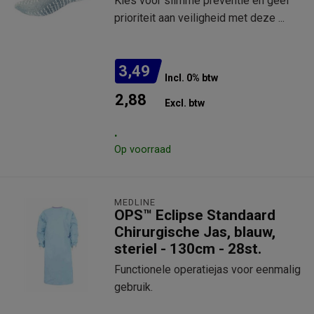
Kies voor slimme preventie en geef
prioriteit aan veiligheid met deze ...
3,49
Incl. 0% btw
2,88
Excl. btw
.
Op voorraad
MEDLINE
OPS™ Eclipse Standaard
Chirurgische Jas, blauw,
steriel - 130cm - 28st.
Functionele operatiejas voor eenmalig
gebruik.