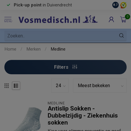
Pick-up point
in Duivendrecht
8.7
0
MENU
Home
/
Merken
/
Medline
Filters
MEDLINE
Antislip Sokken -
Dubbelzijdig - Ziekenhuis
sokken