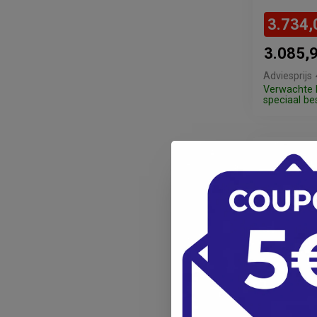
3.734,
3.085,
Adviesprijs
Verwachte l
speciaal bes