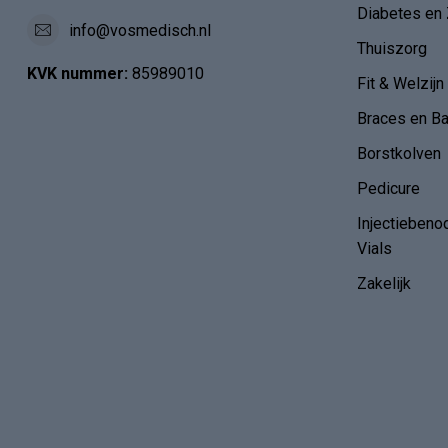
Diabetes en 
info@vosmedisch.nl
Thuiszorg
KVK nummer:
85989010
Fit & Welzijn
Braces en B
Borstkolven
Pedicure
Injectiebeno
Vials
Zakelijk