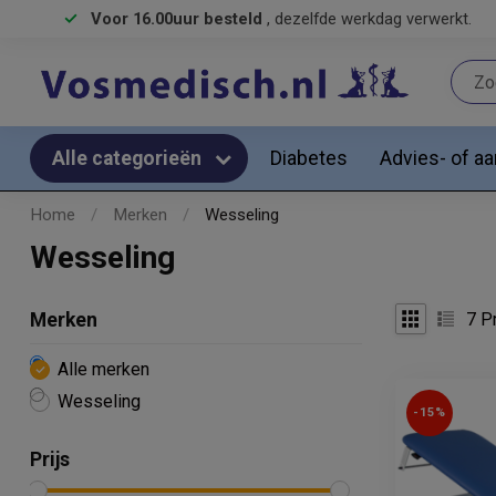
Voor 16.00uur besteld
, dezelfde werkdag verwerkt.
Diabetes
Advies- of a
Alle categorieën
Home
/
Merken
/
Wesseling
Wesseling
7
Pr
Merken
Alle merken
Wesseling
-15%
Prijs