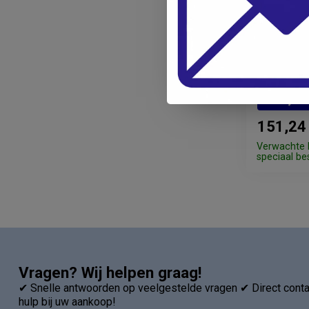
WESSELING
Nekkusse
183,0
151,24
Verwachte l
speciaal bes
Vragen? Wij helpen graag!
✔ Snelle antwoorden op veelgestelde vragen ✔ Direct contac
hulp bij uw aankoop!