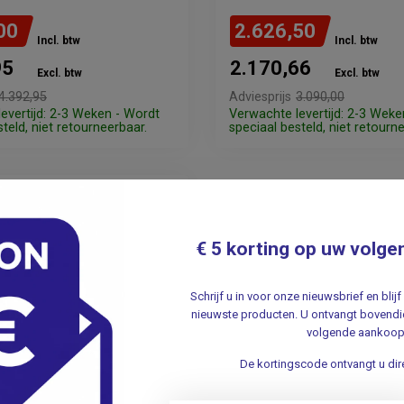
00
2.626,50
Incl. btw
Incl. btw
95
2.170,66
Excl. btw
Excl. btw
4.392,95
Adviesprijs
3.090,00
evertijd: 2-3 Weken - Wordt
Verwachte levertijd: 2-3 Weke
teld, niet retourneerbaar.
speciaal besteld, niet retourn
€ 5 korting op uw volge
Schrijf u in voor onze nieuwsbrief en bli
nieuwste producten. U ontvangt bovendie
volgende aankoop
De kortingscode ontvangt u dire