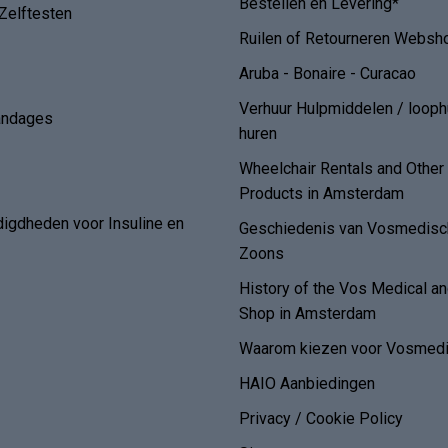
Bestellen en Levering*
Zelftesten
Ruilen of Retourneren Websh
Aruba - Bonaire - Curacao
Verhuur Hulpmiddelen / loop
andages
huren
Wheelchair Rentals and Othe
Products in Amsterdam
digdheden voor Insuline en
Geschiedenis van Vosmedisch
Zoons
History of the Vos Medical 
Shop in Amsterdam
Waarom kiezen voor Vosmedi
HAIO Aanbiedingen
Privacy / Cookie Policy