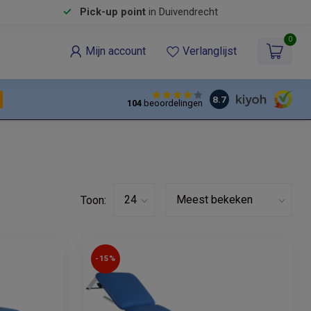
Pick-up point
in Duivendrecht
0
Mijn account
Verlanglijst
8.7
104
beoordelingen
Toon:
-15%