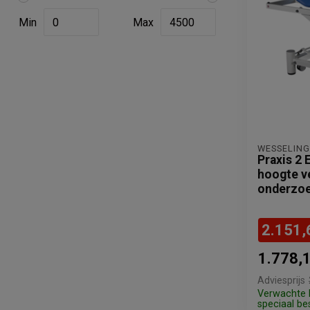
Min
Max
WESSELING
Praxis 2 E
hoogte v
onderzo
2.151,
1.778,
Adviesprijs
Verwachte l
speciaal bes