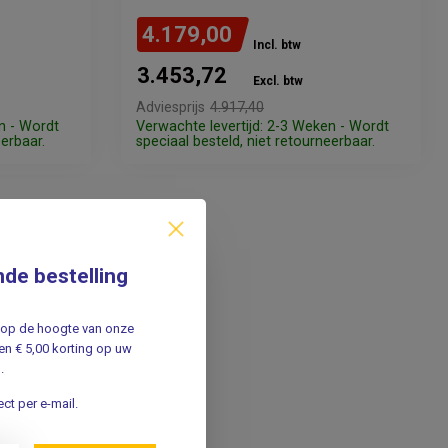
4.179,00
Incl. btw
3.453,72
Excl. btw
Adviesprijs
4.917,40
n - Wordt
Verwachte levertijd: 2-3 Weken - Wordt
eerbaar.
speciaal besteld, niet retourneerbaar.
nde bestelling
jf op de hoogte van onze
n € 5,00 korting op uw
.
ct per e-mail.