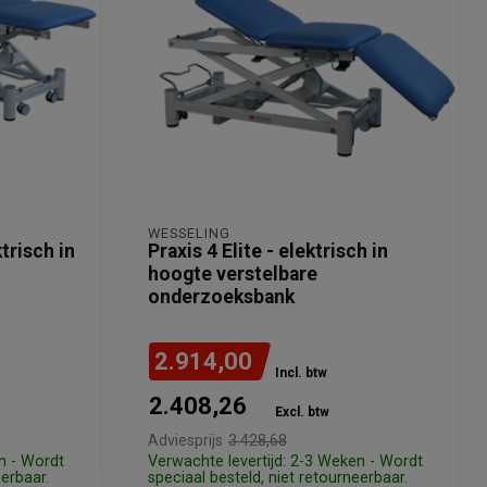
WESSELING
trisch in
Praxis 4 Elite - elektrisch in
hoogte verstelbare
onderzoeksbank
2.914,00
Incl. btw
2.408,26
Excl. btw
Adviesprijs
3.428,68
n - Wordt
Verwachte levertijd: 2-3 Weken - Wordt
eerbaar.
speciaal besteld, niet retourneerbaar.