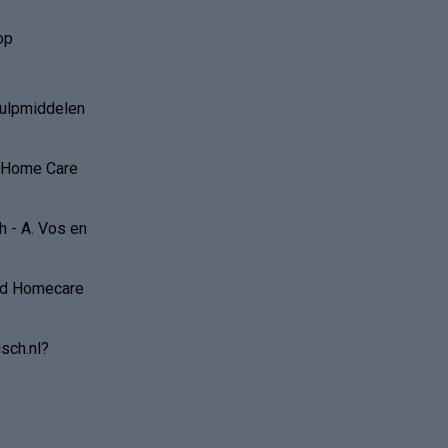
op
hulpmiddelen
r Home Care
 - A. Vos en
and Homecare
sch.nl?