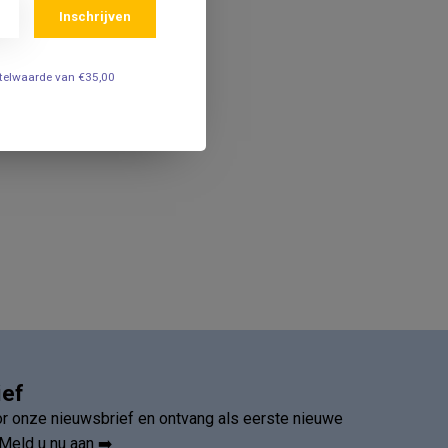
Inschrijven
estelwaarde van €35,00
ief
oor onze nieuwsbrief en ontvang als eerste nieuwe
Meld u nu aan ➡️