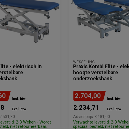
WESSELING
lite - elektrisch in
Praxis Kombi Elite - elek
erstelbare
hoogte verstelbare
eksbank
onderzoeksbank
60
2.704,00
Incl. btw
Incl. btw
18
2.234,71
Excl. btw
Excl. btw
2.531,30
Adviesprijs
3.181,00
evertijd: 2-3 Weken - Wordt
Verwachte levertijd: 2-3 Weke
teld, niet retourneerbaar.
speciaal besteld, niet retourn