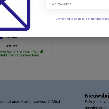
Uw korting is geldig bij een minimale b
n voor Praxis banken
0
Incl. btw
Excl. btw
evertijd: 2-3 Weken - Wordt
teld, niet retourneerbaar.
Nieuwsbr
t met onze klantenservice ✔ Altijd
Schrijf u in v
aanbiedingen 