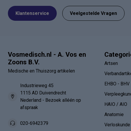
Klantenservice
Veelgestelde Vragen
Vosmedisch.nl - A. Vos en
Categor
Zoons B.V.
Artsen
Medische en Thuiszorg artikelen
Verbandartik
EHBO - BHV
Industrieweg 45
1115 AD Duivendrecht
Verpleegkun
Nederland - Bezoek alléén op
HAIO / AIO
afspraak
Anatomie
020-6942379
Verloskunde