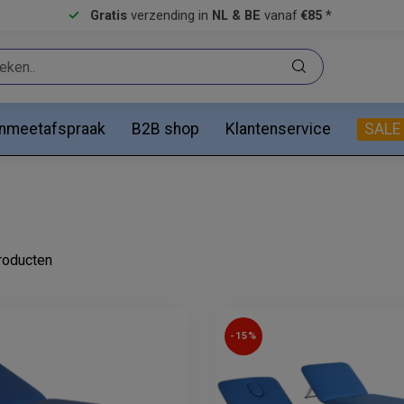
Gratis
verzending in
NL & BE
vanaf
€85 *
anmeetafspraak
B2B shop
Klantenservice
SALE
oducten
-15%