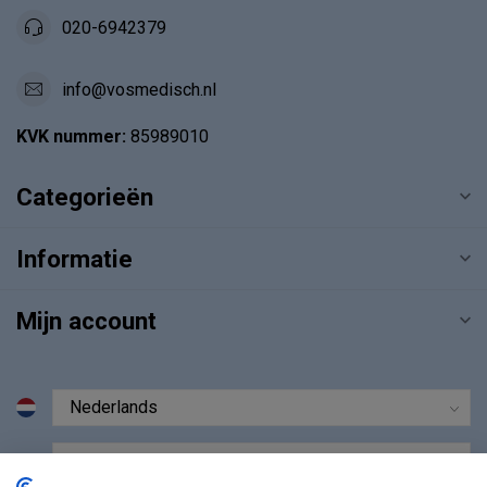
020-6942379
info@vosmedisch.nl
KVK nummer:
85989010
Categorieën
Informatie
Mijn account
€