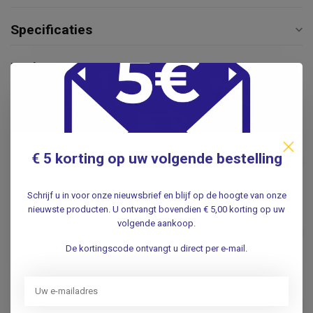
Specificaties
Reviews
Gerelateerde producten
Dokterstas Texas Skay -
Cognac of Zwart
€ 5 korting op uw volgende bestelling
€179,95
.
Schrijf u in voor onze nieuwsbrief en blijf op de hoogte van onze
Dokterstas Groot Kansas
nieuwste producten. U ontvangt bovendien € 5,00 korting op uw
Skay - Professionele
volgende aankoop.
€199,00
Artsentas
De kortingscode ontvangt u direct per e-mail.
.
Medische Tas Londen
€109,50
.