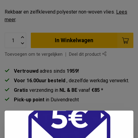
Rekbaar en zelfklevend polyester non-woven vlies.
Lees
meer
.
In Winkelwagen
Toevoegen om te vergelijken
Deel dit product
Vertrouwd
adres sinds
1959!
Voor 16.00uur besteld
, dezelfde werkdag verwerkt.
Gratis
verzending in
NL & BE
vanaf
€85 *
Pick-up point
in Duivendrecht
Productomschrijving