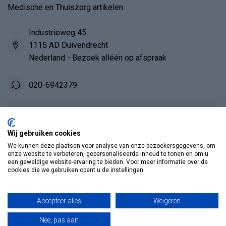
Medische en Thuiszorg artikelen
Industrieweg 45
1115 AD Duivendrecht
Nederland - Bezoek alléén op afspraak
020-6942379
info@vosmedisch.nl
Wij gebruiken cookies
KVK nummer:
85989010
We kunnen deze plaatsen voor analyse van onze bezoekersgegevens, om
onze website te verbeteren, gepersonaliseerde inhoud te tonen en om u
Categorieën
een geweldige website-ervaring te bieden. Voor meer informatie over de
cookies die we gebruiken opent u de instellingen.
Informatie
Accepteer alles
Weigeren
Mijn account
Nee, pas aan