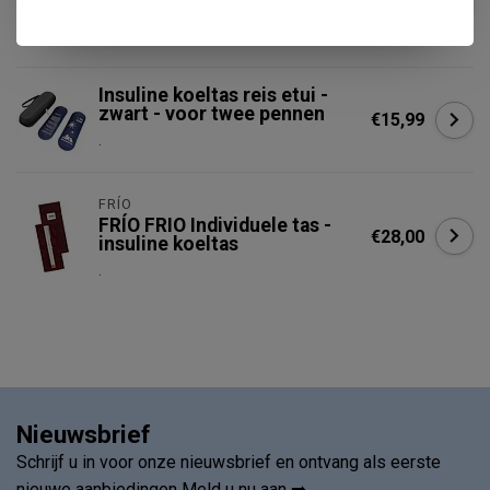
€29,95
insuline koeltas
.
Insuline koeltas reis etui -
zwart - voor twee pennen
€15,99
.
FRÍO
FRÍO FRIO Individuele tas -
€28,00
insuline koeltas
.
Nieuwsbrief
Schrijf u in voor onze nieuwsbrief en ontvang als eerste
nieuwe aanbiedingen Meld u nu aan ➡️