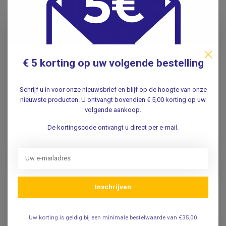
Pick-up point
in Duivendrecht
Productomschrijving
€ 5 korting op uw volgende bestelling
Specificaties
Schrijf u in voor onze nieuwsbrief en blijf op de hoogte van onze
nieuwste producten. U ontvangt bovendien € 5,00 korting op uw
Reviews
volgende aankoop.
De kortingscode ontvangt u direct per e-mail.
Gerelateerde producten
Insuline koeltas reis etui met
digitale thermometer
€18,95
.
Inschrijven
FRÍO
Uw korting is geldig bij een minimale bestelwaarde van €35,00
FRÍO FRIO Dubbel tas -