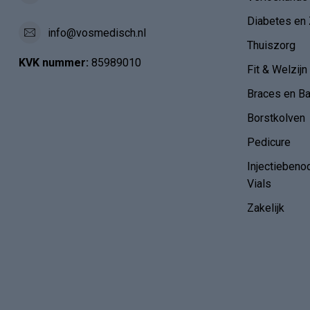
Diabetes en 
info@vosmedisch.nl
Thuiszorg
KVK nummer:
85989010
Fit & Welzijn
Braces en B
Borstkolven
Pedicure
Injectiebeno
Vials
Zakelijk