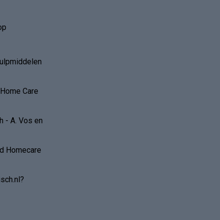
op
hulpmiddelen
r Home Care
 - A. Vos en
and Homecare
sch.nl?