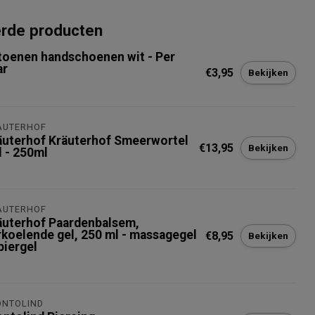
erde producten
toenen handschoenen wit - Per
ar
€3,95
Bekijken
ÄUTERHOF
äuterhof Kräuterhof Smeerwortel
€13,95
Bekijken
l - 250ml
ÄUTERHOF
äuterhof Paardenbalsem,
rkoelende gel, 250 ml - massagegel
€8,95
Bekijken
piergel
ONTOLIND