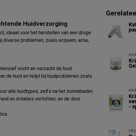
Gerelate
chtende Huidverzorging
Ka
pa
t, ideaal voor het herstellen van een droge
.
bij diverse problemen, zoals eczeem, acne,
KR
Kr
Ge
intensief vocht en verzacht de huid.
.
van de huid en helpt bij huidproblemen zoals
KR
oor alle huidtypes, zelfs na het zonnebaden.
Kr
eid en irritaties verlichten, en de door
ve
- s
ica.
.
PR