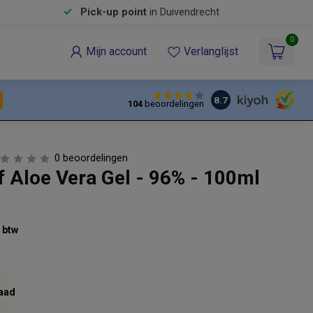
Pick-up point
in Duivendrecht
0
Mijn account
Verlanglijst
8.7
104
beoordelingen
0 beoordelingen
f Aloe Vera Gel - 96% - 100ml
% btw
aad