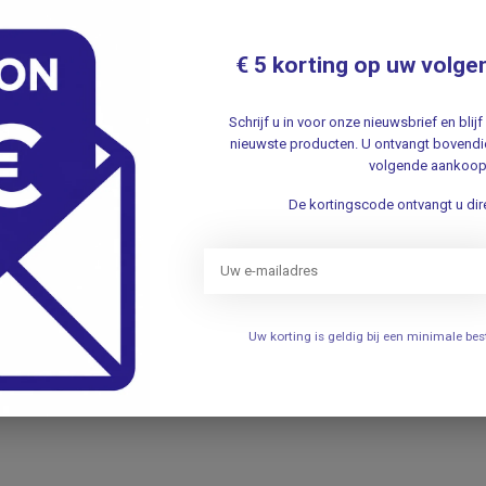
€ 5 korting op uw volge
Schrijf u in voor onze nieuwsbrief en bli
nieuwste producten. U ontvangt bovendie
volgende aankoop
De kortingscode ontvangt u dire
op een droge, schone huid.
ht of lichaam.
aten.
g voor de verzorging en bescherming van uw
ie zorgen voor een gezonde, gehydrateerde en
Uw korting is geldig bij een minimale b