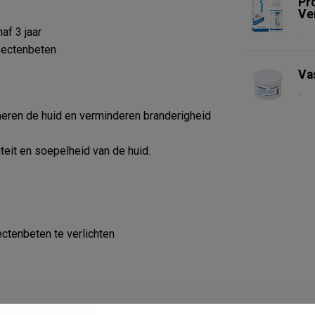
Pr
Ve
.
af 3 jaar
sectenbeten
Va
.
almeren de huid en verminderen branderigheid
iteit en soepelheid van de huid.
ctenbeten te verlichten