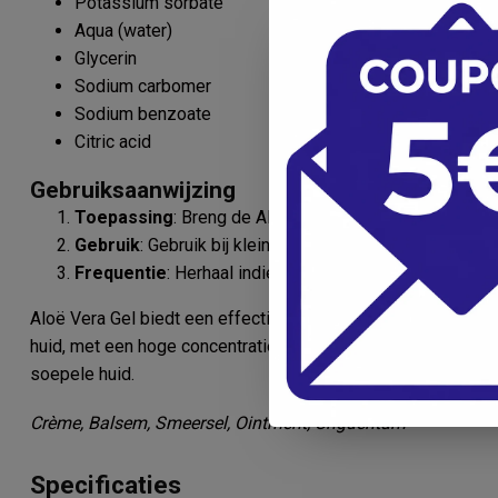
Potassium sorbate
Aqua (water)
Glycerin
Sodium carbomer
Sodium benzoate
Citric acid
Gebruiksaanwijzing
Toepassing
: Breng de Aloë Vera Gel onvermengd aan 
Gebruik
: Gebruik bij kleine huidprobleempjes op gezic
Frequentie
: Herhaal indien nodig voor optimale result
Aloë Vera Gel biedt een effectieve en natuurlijke oplossin
huid, met een hoge concentratie aan actieve ingrediënten d
soepele huid.
Crème, Balsem, Smeersel, Ointment, Unguentum
Specificaties