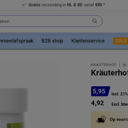
Gratis
verzending in
NL & BE
vanaf
€85 *
anmeetafspraak
B2B shop
Klantenservice
SALE
KRÄUTERHOF
Kräuterho
5,95
Incl. 21
4,92
Excl. btw
Op voorr