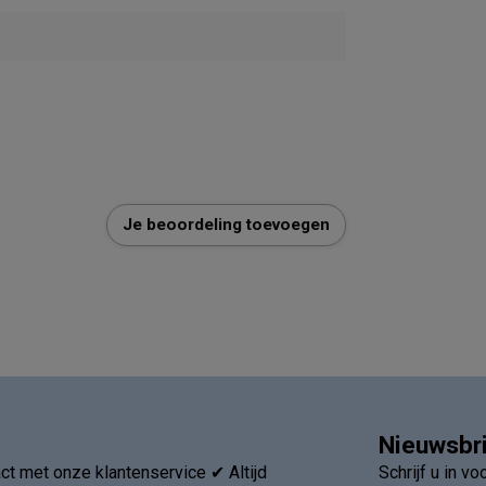
Je beoordeling toevoegen
Nieuwsbr
t met onze klantenservice ✔ Altijd
Schrijf u in v