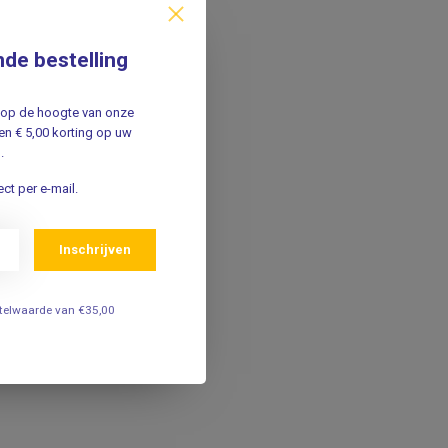
nde bestelling
jf op de hoogte van onze
n € 5,00 korting op uw
.
ct per e-mail.
Inschrijven
estelwaarde van €35,00