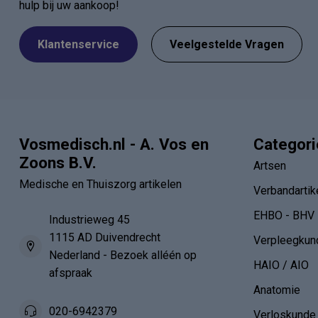
hulp bij uw aankoop!
Klantenservice
Veelgestelde Vragen
Vosmedisch.nl - A. Vos en
Categor
Zoons B.V.
Artsen
Medische en Thuiszorg artikelen
Verbandartik
EHBO - BHV
Industrieweg 45
1115 AD Duivendrecht
Verpleegkun
Nederland - Bezoek alléén op
HAIO / AIO
afspraak
Anatomie
020-6942379
Verloskunde