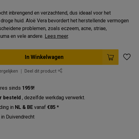
ocht inbrengend en verzachtend, dus ideaal voor het
 droge huid. Aloë Vera bevordert het herstellende vermogen
rscheidene problemen, zoals eczeem, acne, striae,
euma en vele andere.
Lees meer
.
In Winkelwagen
rgelijken
Deel dit product
res sinds
1959!
r besteld
, dezelfde werkdag verwerkt.
ding in
NL & BE
vanaf
€85 *
in Duivendrecht