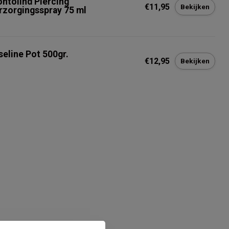
ontolind Piercing
€11,95
Bekijken
rzorgingsspray 75 ml
seline Pot 500gr.
€12,95
Bekijken