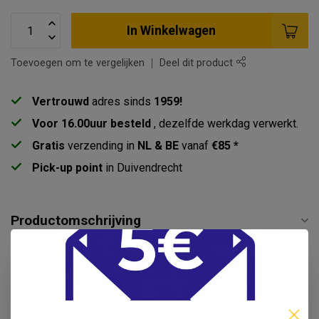
In Winkelwagen
Toevoegen om te vergelijken
Deel dit product
Vertrouwd
adres sinds
1959!
Voor 16.00uur besteld
, dezelfde werkdag verwerkt.
Gratis
verzending in
NL & BE
vanaf
€85 *
Pick-up point
in Duivendrecht
Productomschrijving
Specificaties
Reviews