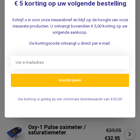
€ 5 korting op uw volgende bestelling
Gerelateerde producten
Schrijf u in voor onze nieuwsbrief en blijf op de hoogte van onze
Contour® XT
nieuwste producten. U ontvangt bovendien € 5,00 korting op uw
Bloedsuikermeter
volgende aankoop.
€14,95
startpakket
Niet op voorraad
De kortingscode ontvangt u direct per e-mail.
Stemvork RVS - volgens
Hartmann - 128, 256 of 512
€14,95
Hertz
.
Inschrijven
Contour® NEXT
Bloedsuikermeter
Uw korting is geldig bij een minimale bestelwaarde van €35,00
€16,95
startpakket
.
Oxy-1 Pulse oximeter /
€39,95
saturatiemeter
€32,95