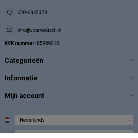
020-6942379
info@vosmedisch.nl
KVK nummer:
85989010
Categorieën
Informatie
Mijn account
€