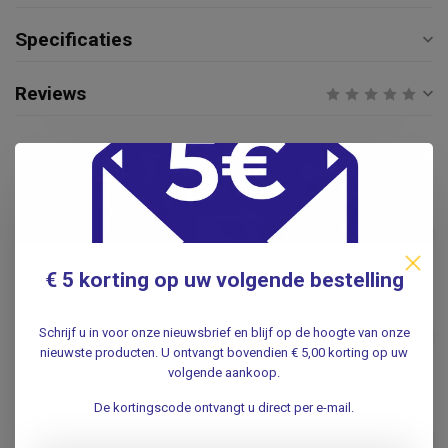
Specificaties
Reviews
Gerelateerde producten
Lemon Swabs - Lemon Tip -
Mondverfrissings tips -
€10,95
lengte 15cm
€11,95
.
€ 5 korting op uw volgende bestelling
Wattenstaafjes Steriel -
100stuks
Schrijf u in voor onze nieuwsbrief en blijf op de hoogte van onze
€19,50
nieuwste producten. U ontvangt bovendien € 5,00 korting op uw
.
volgende aankoop.
Schuimwattenstaafje voor
De kortingscode ontvangt u direct per e-mail.
mondhygiëne - lengte 15cm -
€2,75
10 stuks