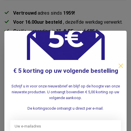
Vertrouwd
adres sinds
1959!
Voor 16.00uur besteld
, dezelfde werkdag verwerkt.
Gratis
verzending in
NL & BE
vanaf
€85 *
Pick-up point
in Duivendrecht
Productomschrijving
€ 5 korting op uw volgende bestelling
Specificaties
Schrijf u in voor onze nieuwsbrief en blijf op de hoogte van onze
nieuwste producten. U ontvangt bovendien € 5,00 korting op uw
Reviews
volgende aankoop.
De kortingscode ontvangt u direct per e-mail.
Gerelateerde producten
LITTMANN®