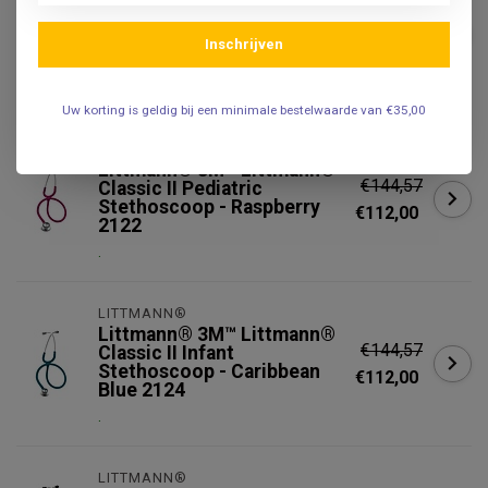
Littmann® 3M™ Littmann®
€152,05
Classic II Pediatric
Stethoscoop - Caribbean
Inschrijven
€117,50
Blue / Rainbow Finish 2153
.
Uw korting is geldig bij een minimale bestelwaarde van €35,00
LITTMANN®
Littmann® 3M™ Littmann®
€144,57
Classic II Pediatric
Stethoscoop - Raspberry
€112,00
2122
.
LITTMANN®
Littmann® 3M™ Littmann®
€144,57
Classic II Infant
Stethoscoop - Caribbean
€112,00
Blue 2124
.
LITTMANN®