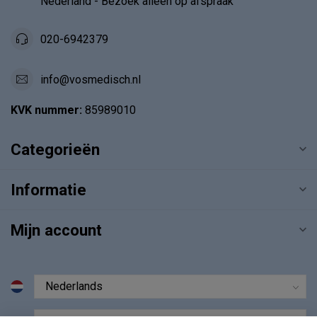
Nederland - Bezoek alléén op afspraak
020-6942379
info@vosmedisch.nl
KVK nummer:
85989010
Categorieën
Informatie
Mijn account