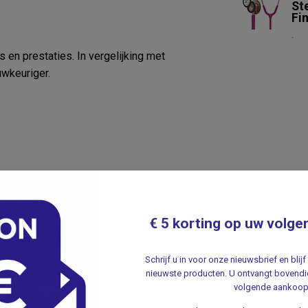
St
Fin
.
s en prestaties. In vergelijking met
uwkeuriger.
€ 5 korting op uw volge
Schrijf u in voor onze nieuwsbrief en bli
nieuwste producten. U ontvangt bovendie
volgende aankoop