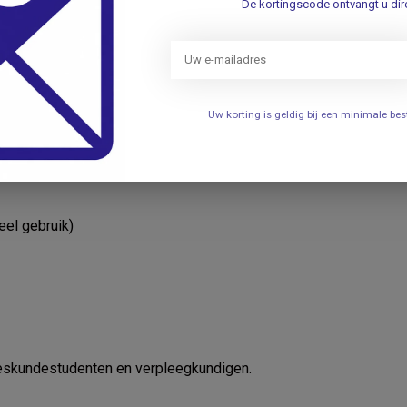
De kortingscode ontvangt u dire
Uw korting is geldig bij een minimale b
eel gebruik)
eeskundestudenten en verpleegkundigen.