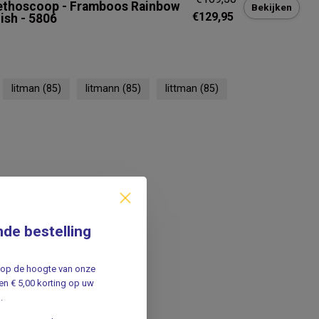
ethoscoop - Framboos Rainbow
Bekijken
€129,95
ish - 5806
litman
(85)
litmann
(85)
littman
(85)
nde bestelling
jf op de hoogte van onze
n € 5,00 korting op uw
.