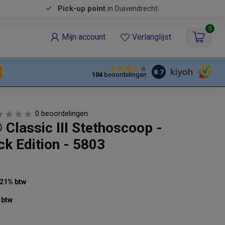
Pick-up point
in Duivendrecht
0
Mijn account
Verlanglijst
8.7
104
beoordelingen
0 beoordelingen
Classic III Stethoscoop -
ck Edition - 5803
. 21% btw
 btw