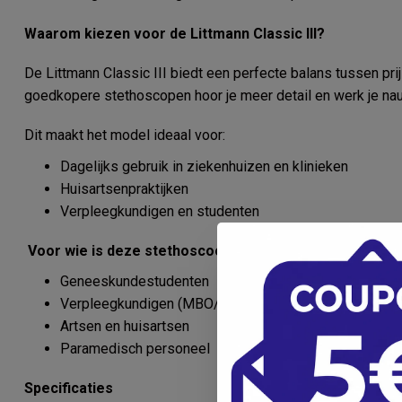
Waarom kiezen voor de Littmann Classic III?
De Littmann Classic III biedt een perfecte balans tussen prij
goedkopere stethoscopen hoor je meer detail en werk je na
Dit maakt het model ideaal voor:
Dagelijks gebruik in ziekenhuizen en klinieken
Huisartsenpraktijken
Verpleegkundigen en studenten
Voor wie is deze stethoscoop geschikt?
Geneeskundestudenten
Verpleegkundigen (MBO/HBO)
Artsen en huisartsen
Paramedisch personeel
Specificaties