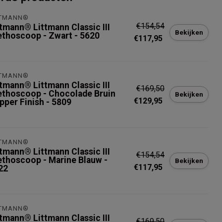
TTMANN®
€154,54
ttmann® Littmann Classic III
Bekijken
ethoscoop - Zwart - 5620
€117,95
TTMANN®
ttmann® Littmann Classic III
€169,50
ethoscoop - Chocolade Bruin
Bekijken
€129,95
pper Finish - 5809
TTMANN®
ttmann® Littmann Classic III
€154,54
ethoscoop - Marine Blauw -
Bekijken
€117,95
22
TTMANN®
ttmann® Littmann Classic III
€169,50