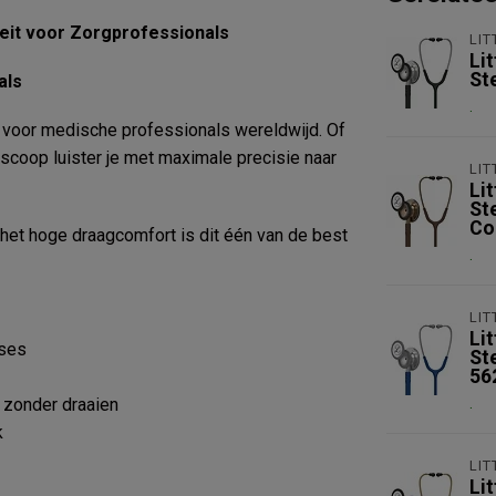
teit voor Zorgprofessionals
LI
Li
St
als
.
 voor medische professionals wereldwijd. Of
oscoop luister je met maximale precisie naar
LI
Li
St
Co
het hoge draagcomfort is dit één van de best
.
LI
Li
oses
St
56
.
 zonder draaien
k
LI
Li