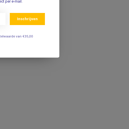
ct per e-mail.
Inschrijven
estelwaarde van €35,00