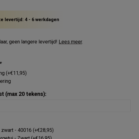
 levertijd: 4 - 6 werkdagen
aar, geen langere levertijd!
Lees meer
.
*
ing (+€11,95)
ering
st (max 20 tekens):
, zwart - 40016 (+€28,95)
getui - Zwart (+€16,95)