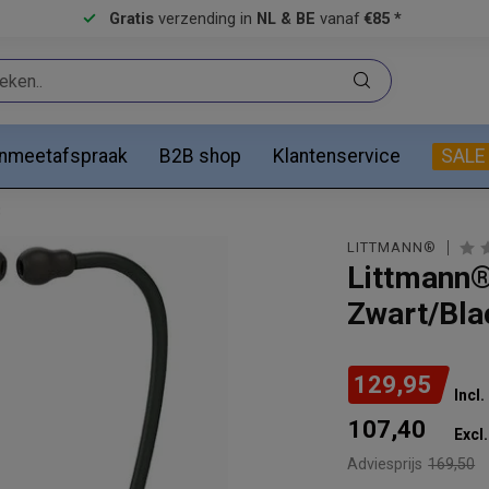
Gratis
verzending in
NL & BE
vanaf
€85 *
anmeetafspraak
B2B shop
Klantenservice
SALE
3
LITTMANN®
Littmann® 
Zwart/Bla
129,95
Incl
107,40
Excl.
Adviesprijs
169,50