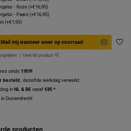
getui - Roze (+€16,95)
getui - Paars (+€16,95)
en (+€1,95)
Mail mij wanneer weer op voorraad
rgelijken
Deel dit product
res sinds
1959!
r besteld
, dezelfde werkdag verwerkt.
ding in
NL & BE
vanaf
€85 *
in Duivendrecht
erde producten