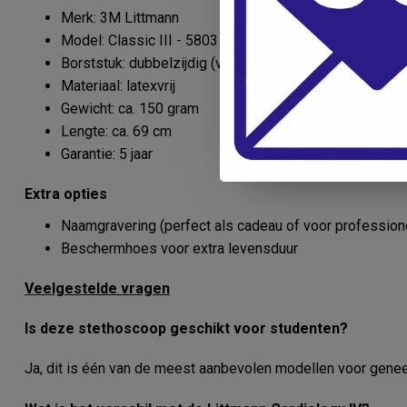
Merk: 3M Littmann
Model: Classic III - 5803
Borststuk: dubbelzijdig (volwassenen & pediatrisch)
Materiaal: latexvrij
Gewicht: ca. 150 gram
Lengte: ca. 69 cm
Garantie: 5 jaar
Extra opties
Naamgravering (perfect als cadeau of voor profession
Beschermhoes voor extra levensduur
Veelgestelde vragen
Is deze stethoscoop geschikt voor studenten?
Ja, dit is één van de meest aanbevolen modellen voor gen