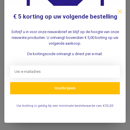
Specificaties
€ 5 korting op uw volgende bestelling
Reviews
Schrijf u in voor onze nieuwsbrief en blijf op de hoogte van onze
nieuwste producten. U ontvangt bovendien € 5,00 korting op uw
Gerelateerde producten
volgende aankoop.
Practical Color
De kortingscode ontvangt u direct per e-mail.
Bloeddrukmeter –
Handmatig – Professionele
€47,95
Kwaliteit – Lichtgewicht –
€33,59
Met Manchet & Etui
.
Inschrijven
Verpleegkundige
Bloeddrukmeter - Nurse
€35,00
DeLuxe - Paars incl.
Uw korting is geldig bij een minimale bestelwaarde van €35,00
stethoscoop
€29,95
.