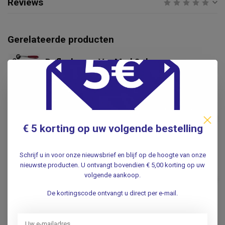
Reviews
Gerelateerde producten
Reflexhamer VosMed Color
€19,95
.
Reflexhamer Berliner
€11,95
.
€ 5 korting op uw volgende bestelling
Schrijf u in voor onze nieuwsbrief en blijf op de hoogte van onze
SATILLO
Satillo Troemner
nieuwste producten. U ontvangt bovendien € 5,00 korting op uw
Reflexhamer - RVS - Black
volgende aankoop.
€36,95
Edition - 210gr verzwaarde
dubbele kop
De kortingscode ontvangt u direct per e-mail.
Niet op voorraad