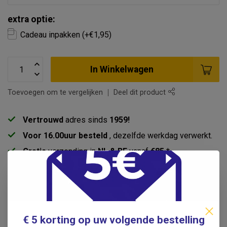
extra optie:
Cadeau inpakken (+€1,95)
In Winkelwagen
Toevoegen om te vergelijken
Deel dit product
Vertrouwd
adres sinds
1959!
Voor 16.00uur besteld
, dezelfde werkdag verwerkt.
Gratis
verzending in
NL & BE
vanaf
€85 *
Pick-up point
in Duivendrecht
Productomschrijving
€ 5 korting op uw volgende bestelling