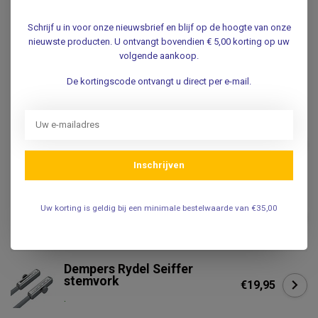
Specificaties
Schrijf u in voor onze nieuwsbrief en blijf op de hoogte van onze
nieuwste producten. U ontvangt bovendien € 5,00 korting op uw
Reviews
volgende aankoop.
De kortingscode ontvangt u direct per e-mail.
Gerelateerde producten
Stemvork RVS - volgens
Hartmann - 128, 256 of 512
€14,95
Hertz
.
Inschrijven
Stemvork Rydel Seiffer
Uw korting is geldig bij een minimale bestelwaarde van €35,00
€63,95
.
Dempers Rydel Seiffer
stemvork
€19,95
.