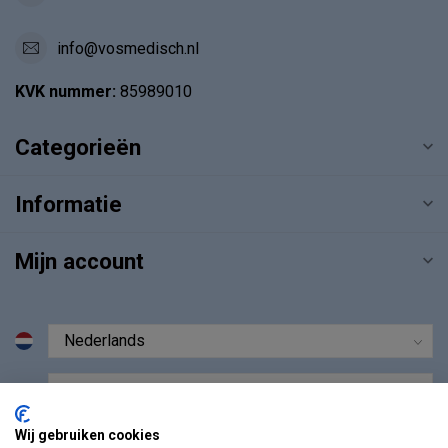
info@vosmedisch.nl
KVK nummer:
85989010
Categorieën
Informatie
Mijn account
€
Wij gebruiken cookies