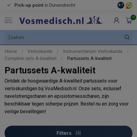
Pick-up point
in Duivendrecht
8.7
0
MENU
Home
/
Verloskunde
/
Instrumentarium Verloskunde
/
Complete sets A-kwaliteit
/
Partussets A-kwaliteit
Partussets A-kwaliteit
Ontdek de hoogwaardige A-kwaliteit partussets voor
verloskundigen bij VosMedisch.nl. Onze sets, inclusief
navelstrengscharen en episiotomiesscharen, zijn
beschikbaar tegen scherpe prijzen. Bestel nu en zorg voor
veilige bevallingen!
Filters