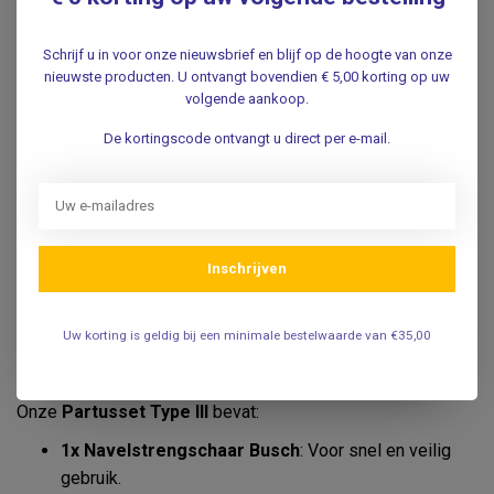
Bek
De
Partusset Type II
biedt:
Schrijf u in voor onze nieuwsbrief en blijf op de hoogte van onze
nieuwste producten. U ontvangt bovendien € 5,00 korting op uw
1x Navelstrengschaar Busch
: Voor een efficiënte
volgende aankoop.
navelstrengdoorknip.
De kortingscode ontvangt u direct per e-mail.
1x Episiotomieschaar Waldmann Verharde Bek
:
Speciaal ontworpen voor gecontroleerde
episotomieën.
2x Chirurgische Kocher 16 cm
: Onmisbaar voor een
soepele bevalling.
Inschrijven
Net als bij Type I kunt u ook hier een aluminium
instrumentendoos optioneel toevoegen.
Uw korting is geldig bij een minimale bestelwaarde van €35,00
Partusset Type III - Braun-Stadler
Onze
Partusset Type III
bevat:
1x Navelstrengschaar Busch
: Voor snel en veilig
gebruik.