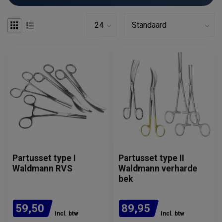
Partusset type I
Partusset type II
Waldmann RVS
Waldmann verharde
bek
59,50
89,95
Incl. btw
Incl. btw