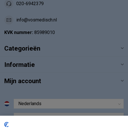
020-6942379
info@vosmedisch.nl
KVK nummer:
85989010
Categorieën
Informatie
Mijn account
€