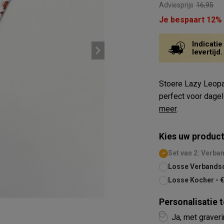
Adviesprijs
16,95
Je bespaart 12%
Indicatie
levertijd.
Stoere Lazy Leopa
perfect voor dage
meer
.
Kies uw product
Set van 2: Verba
Losse Verbandsc
Losse Kocher - 
Personalisatie
Ja, met graver