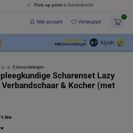
Pick-up point
in Duivendrecht
0
Mijn account
Verlanglijst
8.7
104
beoordelingen
0 beoordelingen
erpleegkundige Scharenset Lazy
 Verbandschaar & Kocher (met
21% btw
tw