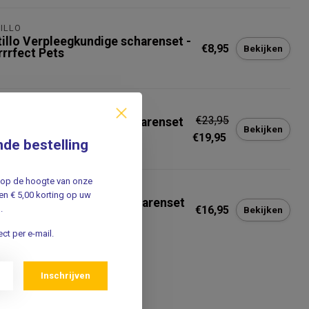
ILLO
tillo Verpleegkundige scharenset -
€8,95
Bekijken
rrrfect Pets
ILLO
€23,95
tillo Verpleegkundige scharenset
Bekijken
Ouch My Organs
€19,95
nde bestelling
jf op de hoogte van onze
ILLO
n € 5,00 korting op uw
tillo Verpleegkundige Scharenset
€16,95
.
Bekijken
Metallic Bronze
ct per e-mail.
Inschrijven