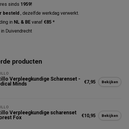
res sinds
1959!
r besteld
, dezelfde werkdag verwerkt.
ding in
NL & BE
vanaf
€85 *
in Duivendrecht
erde producten
ILLO
tillo Verpleegkundige Scharenset -
€7,95
Bekijken
dical Minds
ILLO
tillo Verpleegkundige scharenset
€10,95
Bekijken
Forest Fox