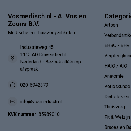
Vosmedisch.nl - A. Vos en
Categor
Zoons B.V.
Artsen
Medische en Thuiszorg artikelen
Verbandartik
EHBO - BHV
Industrieweg 45
1115 AD Duivendrecht
Verpleegkun
Nederland - Bezoek alléén op
HAIO / AIO
afspraak
Anatomie
020-6942379
Verloskunde
Diabetes en 
info@vosmedisch.nl
Thuiszorg
KVK nummer:
85989010
Fit & Welzijn
Braces en B