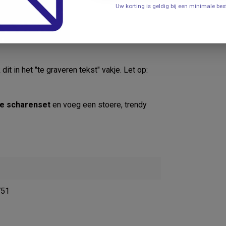
Uw korting is geldig bij een minimale b
) of Edwardian Script (sierlijk). Voorbeelden
t in het "te graveren tekst" vakje. Let op:
e scharenset
en voeg een stoere, trendy
751