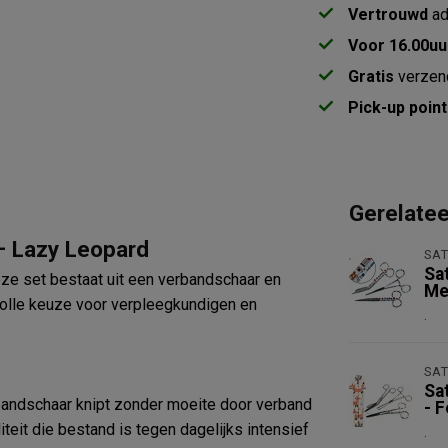
Vertrouwd
ad
Voor 16.00uu
Gratis
verzen
Pick-up point
Gerelate
– Lazy Leopard
SAT
Sa
eze set bestaat uit een verbandschaar en
Me
lvolle keuze voor verpleegkundigen en
.
SAT
Sa
bandschaar knipt zonder moeite door verband
- 
iteit die bestand is tegen dagelijks intensief
.