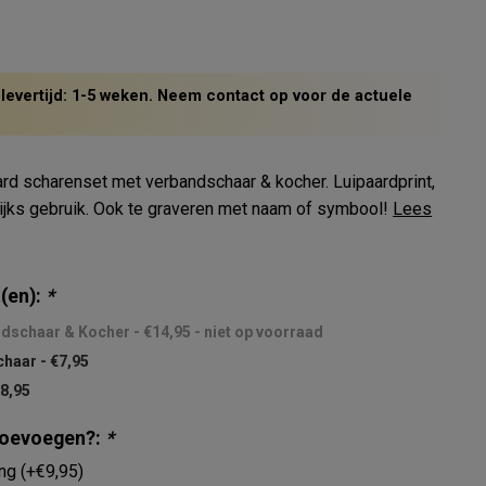
 levertijd: 1-5 weken. Neem contact op voor de actuele
rd scharenset met verbandschaar & kocher. Luipaardprint,
lijks gebruik. Ook te graveren met naam of symbool!
Lees
(en):
*
ndschaar & Kocher - €14,95 - niet op voorraad
haar - €7,95
€8,95
 toevoegen?:
*
ing (+€9,95)