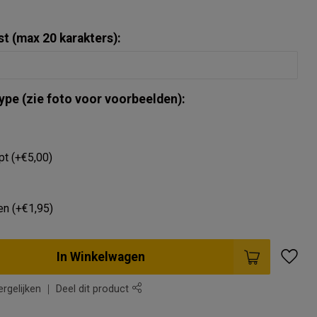
st (max 20 karakters):
ype (zie foto voor voorbeelden):
pt (+€5,00)
en (+€1,95)
In Winkelwagen
rgelijken
Deel dit product