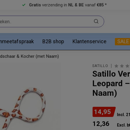
Gratis
verzending in
NL & BE
vanaf
€85 *
anmeetafspraak
B2B shop
Klantenservice
SALE
ndschaar & Kocher (met Naam)
SATILLO
Satillo V
Leopard –
Naam)
14,95
Incl. 
12,36
Excl. b