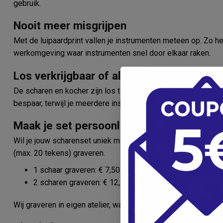
gebruik.
Nooit meer misgrijpen
Met de luipaardprint vallen je instrumenten meteen op. Zo he
werkomgeving waar instrumenten snel door elkaar raken.
Los verkrijgbaar of als voordeelset
De scharen en kocher zijn los te bestellen, maar ook als co
bespaar, terwijl je meerdere instrumenten in dezelfde stijlvol
Maak je set persoonlijk met gravering
Wil je jouw scharenset uniek maken? Kies voor de graveeropti
(max. 20 tekens) graveren.
1 schaar graveren: € 7,50
2 scharen graveren: € 12,50
Wij graveren in eigen atelier, waardoor je bestelling altijd sn