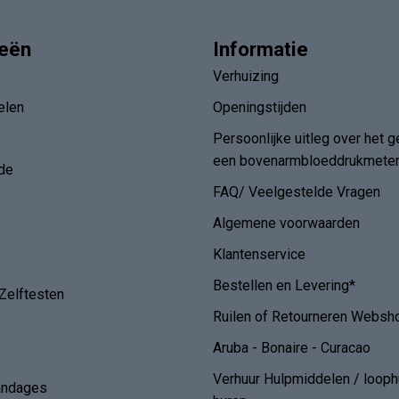
ieën
Informatie
Verhuizing
elen
Openingstijden
Persoonlijke uitleg over het g
een bovenarmbloeddrukmete
de
FAQ/ Veelgestelde Vragen
Algemene voorwaarden
Klantenservice
Bestellen en Levering*
Zelftesten
Ruilen of Retourneren Websh
Aruba - Bonaire - Curacao
Verhuur Hulpmiddelen / loop
andages