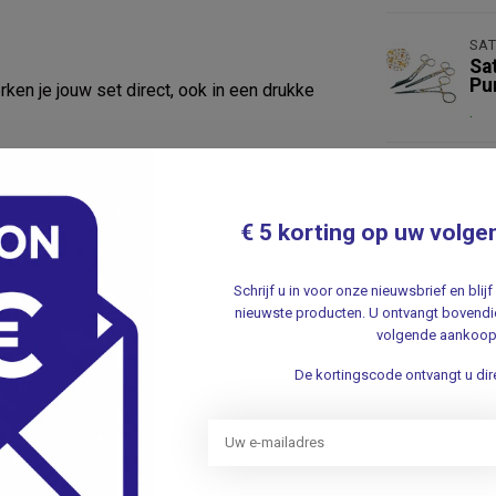
SAT
Sa
Pu
rken je jouw set direct, ook in een drukke
.
SAT
Sa
mplete set. Kies voor de voordeelset en
- 
le print hebt.
€ 5 korting op uw volge
.
Schrijf u in voor onze nieuwsbrief en bli
SAT
e en laat een naam, initialen of korte tekst
nieuwste producten. U ontvangt bovendie
Sa
volgende aankoop
- 
.
De kortingscode ontvangt u dire
el geleverd wordt.