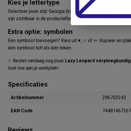
Kies je lettertype
Selecteer jouw stijl: Georgia (klassiek), Calibri Light (modern
zijn zichtbaar in de productafbeeldingen.
Extra optie: symbolen
Een symbool toevoegen? Kies uit ♥, ☆ of ✄. Kopieer en plak di
één symbool telt als één teken.
✨ Bestel vandaag nog jouw
Lazy Leopard verpleegkundig
look toe aan je werkplek!
Specificaties
Artikelnummer
296703243
EAN Code
7448146726
Reviews