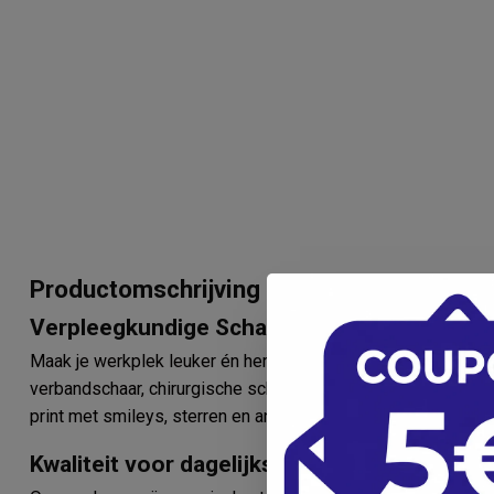
Productomschrijving
Verpleegkundige Scharenset met Naam – Six
Maak je werkplek leuker én herkenbaar met deze verpleegku
verbandschaar, chirurgische schaar en kocher. Deze uitvoeri
print met smileys, sterren en andere hippie icoontjes.
Kwaliteit voor dagelijks gebruik