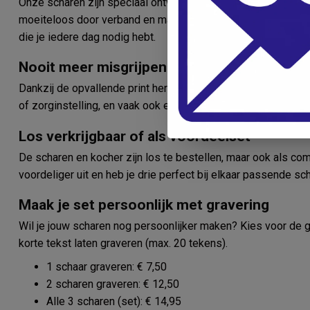
Onze scharen zijn speciaal ontwikkeld voor de zorg. De ver
moeiteloos door verband en materialen, terwijl de kocher be
die je iedere dag nodig hebt.
Nooit meer misgrijpen
Dankzij de opvallende print herken je je eigen instrumenten di
of zorginstelling, en vaak ook een leuke gespreksstarter met
Los verkrijgbaar of als voordeelset
De scharen en kocher zijn los te bestellen, maar ook als co
voordeliger uit en heb je drie perfect bij elkaar passende sc
Maak je set persoonlijk met gravering
Wil je jouw scharen nog persoonlijker maken? Kies voor de gr
korte tekst laten graveren (max. 20 tekens).
1 schaar graveren: € 7,50
2 scharen graveren: € 12,50
Alle 3 scharen (set): € 14,95