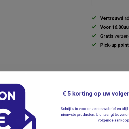
Vertrouwd
ad
Voor 16.00uu
Gratis
verzen
Pick-up point
Gerelate
ties Spirit
SAT
€ 5 korting op uw volge
Sa
ndige scharenset. De set bestaat uit een
Me
ng heeft de
Sixties Spirit-print
, een speelse
.
Schrijf u in voor onze nieuwsbrief en bli
nieuwste producten. U ontvangt bovendie
volgende aankoop
SAT
Sa