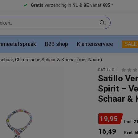
Gratis
verzending in
NL & BE
vanaf
€85 *
anmeetafspraak
B2B shop
Klantenservice
SALE
dschaar, Chirurgische Schaar & Kocher (met Naam)
SATILLO
Satillo Ve
Spirit – V
Schaar & 
19,95
Incl. 
16,49
Excl. b