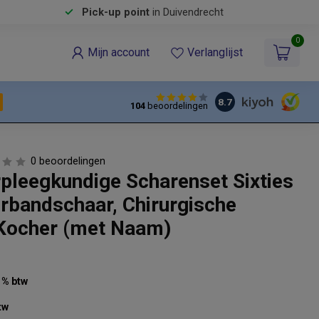
Pick-up point
in Duivendrecht
0
Mijn account
Verlanglijst
8.7
104
beoordelingen
0 beoordelingen
rpleegkundige Scharenset Sixties
erbandschaar, Chirurgische
Kocher (met Naam)
21% btw
tw