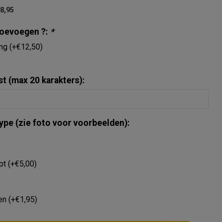
€8,95
toevoegen ?:
*
ing (+€12,50)
st (max 20 karakters):
ype (zie foto voor voorbeelden):
pt (+€5,00)
en (+€1,95)