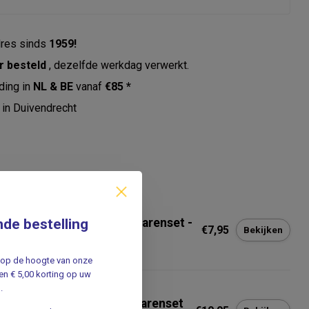
res sinds
1959!
r besteld
, dezelfde werkdag verwerkt.
ding in
NL & BE
vanaf
€85 *
in Duivendrecht
erde producten
ILLO
nde bestelling
tillo Verpleegkundige Scharenset -
€7,95
Bekijken
dical Minds
jf op de hoogte van onze
n € 5,00 korting op uw
.
ILLO
tillo Verpleegkundige scharenset