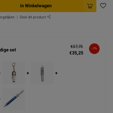
In Winkelwagen
rgelijken
Deel dit product
s
€37,75
-7%
dige set
€35,25
+
+
+
+