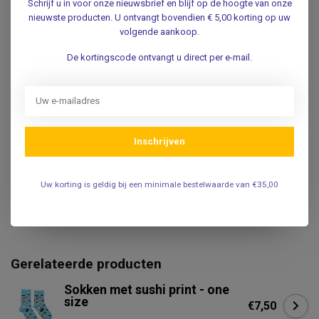
Schrijf u in voor onze nieuwsbrief en blijf op de hoogte van onze
Vertrouwd
adres sinds
1959!
nieuwste producten. U ontvangt bovendien € 5,00 korting op uw
volgende aankoop.
Voor 16.00uur besteld
, dezelfde werkdag verwerkt.
De kortingscode ontvangt u direct per e-mail.
Gratis
verzending in
NL & BE
vanaf
€85 *
Pick-up point
in Duivendrecht
Productomschrijving
Inschrijven
Specificaties
Uw korting is geldig bij een minimale bestelwaarde van €35,00
Reviews
Gerelateerde producten
Sokken met sushi print - one
size
€7,50