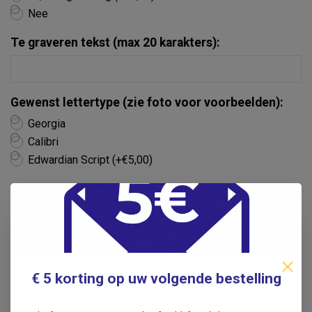
Nee
Te graveren tekst (max 20 karakters):
Gewenst lettertype (zie foto voor voorbeelden):
Georgia
Calibri
Edwardian Script (+€5,00)
extra optie:
Cadeau inpakken (+€1,95)
In Winkelwagen
€ 5 korting op uw volgende bestelling
Toevoegen om te vergelijken
Deel dit product