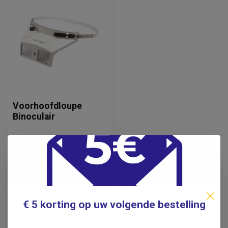
Voorhoofdloupe
Binoculair
72,50
Incl. btw
59,92
Excl. btw
Verwachte levertijd: 1 week
€ 5 korting op uw volgende bestelling