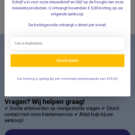
Schrijf u in voor onze nieuwsbrief en blijf op de hoogte van onze
De prijzen staan inclusief btw vermeld
nieuwste producten. U ontvangt bovendien € 5,00 korting op uw
volgende aankoop.
De kortingscode ontvangt u direct per e-mail.
Nieuwsbrief
Schrijf u in voor onze nieuwsbrief en ontvang als eerste
Inschrijven
nieuwe aanbiedingen Meld u nu aan ➡️
Uw korting is geldig bij een minimale bestelwaarde van €35,00
Vragen? Wij helpen graag!
✔ Snelle antwoorden op veelgestelde vragen ✔ Direct
contact met onze klantenservice ✔ Altijd hulp bij uw
aankoop!