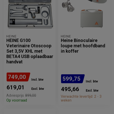
HEINE
HEINE
HEINE G100
Heine Binoculaire
Veterinaire Otoscoop
loupe met hoofdband
Set 3,5V XHL met
in koffer
BETA4 USB oplaadbaar
handvat
749,00
599,75
Incl. btw
Incl. btw
619,01
495,66
Excl. btw
Excl. btw
Adviesprijs
899,00
Verwachte levertijd: 2 - 3
Op voorraad
weken