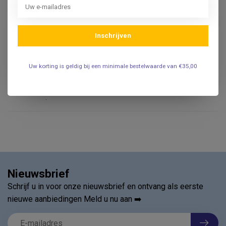
CRESENDO
€19,95
Cresendo Cresendo
Oordopjes "Reizen"
€14,95
Inschrijven
.
Uw korting is geldig bij een minimale bestelwaarde van €35,00
CRESENDO
€19,95
Cresendo Cresendo
Oordopjes "Zwemmen"
€14,95
.
Nieuwsbrief
Schrijf u in voor onze nieuwsbrief en ontvang als eerste
nieuwe aanbiedingen Meld u nu aan ➡️