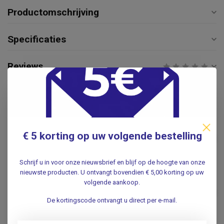
Productomschrijving
Specificaties
Reviews
Gerelateerde producten
ALPINE
€14,95
Alpine Alpine FlyFit
€ 5 korting op uw volgende bestelling
oordoppen
€9,95
.
Schrijf u in voor onze nieuwsbrief en blijf op de hoogte van onze
nieuwste producten. U ontvangt bovendien € 5,00 korting op uw
ALPINE
volgende aankoop.
€12,95
Alpine Alpine Pluggies Kids
€9,95
De kortingscode ontvangt u direct per e-mail.
.