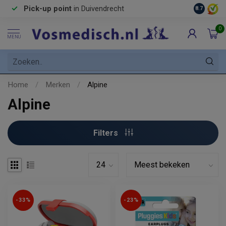
Pick-up point
in Duivendrecht
8.7
0
MENU
Home
/
Merken
/
Alpine
Alpine
Filters
-33%
-23%