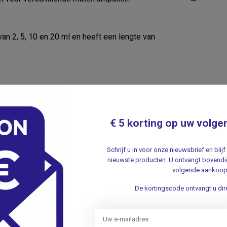
.
an 2, 5, 10 en 20 ml en heeft een lengte van
 voor het openen van een ampul
€ 5 korting op uw volge
Schrijf u in voor onze nieuwsbrief en bli
nieuwste producten. U ontvangt bovendie
81, 8719699140011
volgende aankoop
De kortingscode ontvangt u dire