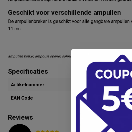
Geschikt voor verschillende ampullen
De ampullenbreker is geschikt voor alle gangbare ampullen v
11 cm.
ampullen breker, ampoule opener, söhngen, breker voor ampullen, hulpmiddel
Specificaties
Artikelnummer
280233928
EAN Code
42501088038
Reviews