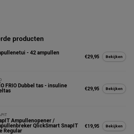
erde producten
pullenetui - 42 ampullen
€29,95
Bekijken
O
O FRIO Dubbel tas - insuline
€29,95
Bekijken
eltas
PIT
apIT Ampullenopener /
pullenbreker QlickSmart SnapIT
€19,95
Bekijken
te Regular