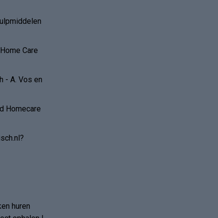
hulpmiddelen
r Home Care
 - A. Vos en
and Homecare
sch.nl?
ken huren