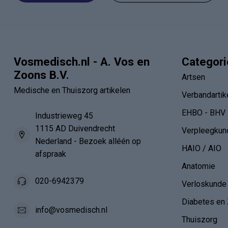
Vosmedisch.nl - A. Vos en
Categor
Zoons B.V.
Artsen
Medische en Thuiszorg artikelen
Verbandartik
EHBO - BHV
Industrieweg 45
1115 AD Duivendrecht
Verpleegkun
Nederland - Bezoek alléén op
HAIO / AIO
afspraak
Anatomie
020-6942379
Verloskunde
Diabetes en 
info@vosmedisch.nl
Thuiszorg