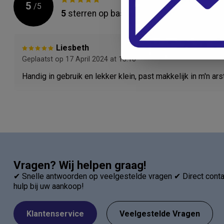
5
/
5
5
sterren op basis van
1
beoordelingen
Liesbeth
Geplaatst op 17 April 2024 at 13:10
Handig in gebruik en lekker klein, past makkelijk in m'n ar
Vragen? Wij helpen graag!
✔ Snelle antwoorden op veelgestelde vragen ✔ Direct contac
hulp bij uw aankoop!
Klantenservice
Veelgestelde Vragen