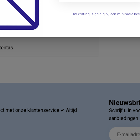
Je beoordeling toevoegen
Uw korting is geldig bij een minimale b
stentas
Nieuwsbr
t met onze klantenservice ✔ Altijd
Schrijf u in v
aanbiedingen 