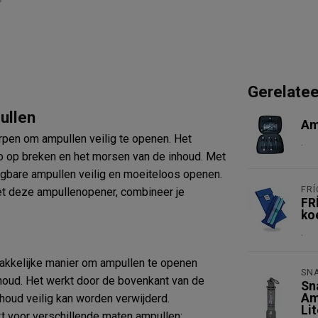
Gerelate
ullen
Am
rpen om ampullen veilig te openen. Het
.
o op breken en het morsen van de inhoud. Met
ngbare ampullen veilig en moeiteloos openen.
FRÍ
t deze ampullenopener, combineer je
FRÍ
ko
.
akkelijke manier om ampullen te openen
SNA
houd. Het werkt door de bovenkant van de
Sn
Am
houd veilig kan worden verwijderd.
Li
t voor verschillende maten ampullen: