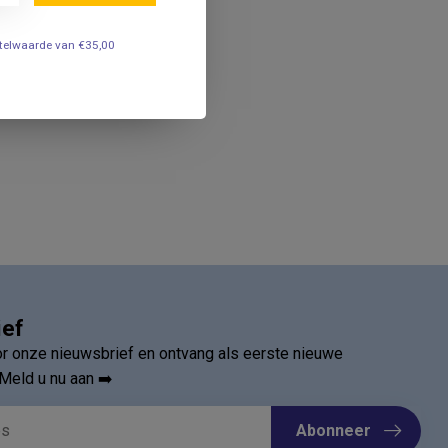
estelwaarde van €35,00
ief
oor onze nieuwsbrief en ontvang als eerste nieuwe
Meld u nu aan ➡️
Abonneer