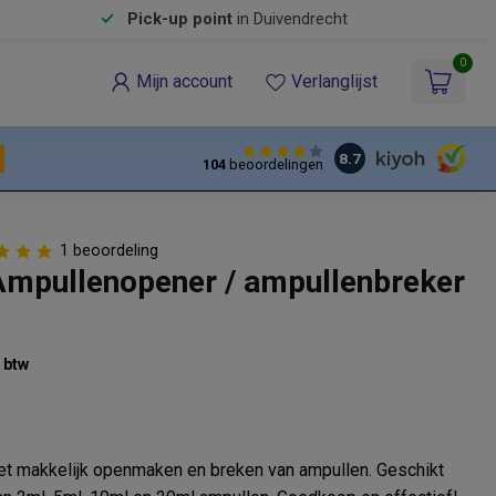
Pick-up point
in Duivendrecht
0
Mijn account
Verlanglijst
8.7
104
beoordelingen
1 beoordeling
mpullenopener / ampullenbreker
% btw
et makkelijk openmaken en breken van ampullen. Geschikt