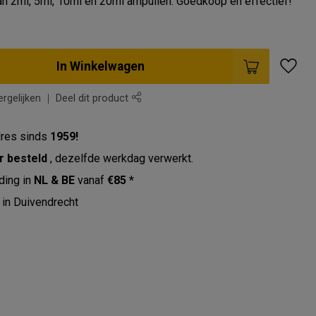
an 2ml, 5ml, 10ml en 20ml ampullen. Goedkoop en effectief!
In Winkelwagen
rgelijken
Deel dit product
res sinds
1959!
r besteld
, dezelfde werkdag verwerkt.
ding in
NL & BE
vanaf
€85 *
in Duivendrecht