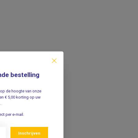
nde bestelling
jf op de hoogte van onze
n € 5,00 korting op uw
.
ct per e-mail.
Inschrijven