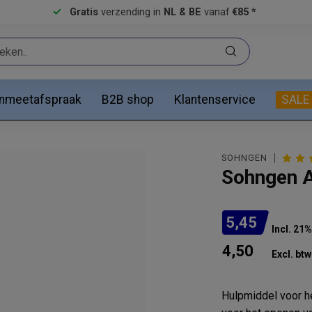
Gratis
verzending in
NL & BE
vanaf
€85 *
anmeetafspraak
B2B shop
Klantenservice
SALE
SOHNGEN
Sohngen A
5,45
Incl. 21
4,50
Excl. btw
Hulpmiddel voor h