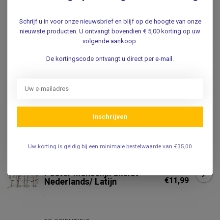
Schrijf u in voor onze nieuwsbrief en blijf op de hoogte van onze
3B SCIENTIFIC
nieuwste producten. U ontvangt bovendien € 5,00 korting op uw
3B Scientific Anatomie
Poster Hand & Pols -
volgende aankoop.
€14,95
Engels/Latijn
De kortingscode ontvangt u direct per e-mail.
.
3B SCIENTIFIC
3B Scientific Anatomie
Poster Voet & Enkel -
€14,95
Engels/Latijn
Inschrijven
.
Uw korting is geldig bij een minimale bestelwaarde van €35,00
VOSMEDISCH
Vosmedisch Anatomie
€14,95
Poster Menselijk Skelet -
€11,99
Nederlands/ Latijn
.