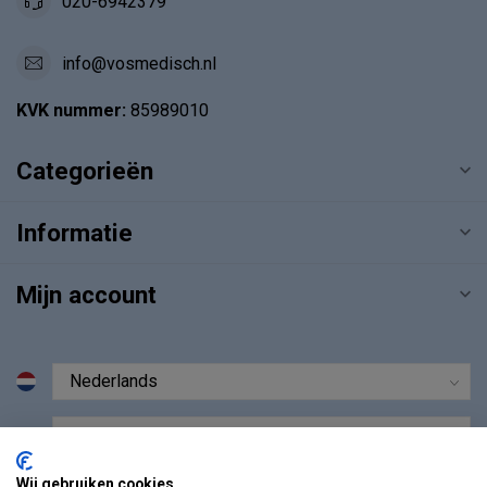
020-6942379
info@vosmedisch.nl
KVK nummer:
85989010
Categorieën
Informatie
Mijn account
€
Wij gebruiken cookies