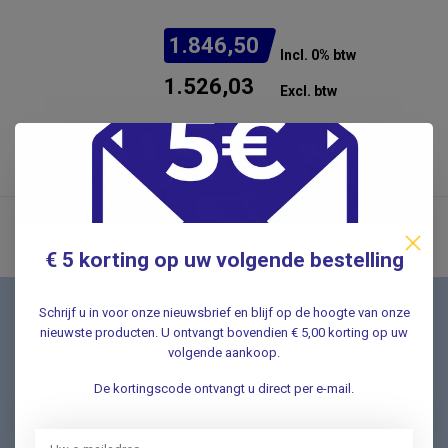
1.846,50
Incl. 0% btw
1.526,03
Excl. btw
.
Verwachte levertijd: 3 weken
€ 5 korting op uw volgende bestelling
Schrijf u in voor onze nieuwsbrief en blijf op de hoogte van onze
Nieuwsbrief
nieuwste producten. U ontvangt bovendien € 5,00 korting op uw
Schrijf u in voor onze nieuwsbrief en ontvang als eerste
volgende aankoop.
nieuwe aanbiedingen Meld u nu aan ➡️
De kortingscode ontvangt u direct per e-mail.