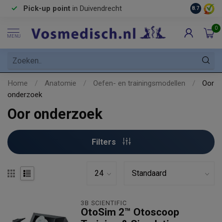
Pick-up point
in Duivendrecht
8.7
0
MENU
Home
/
Anatomie
/
Oefen- en trainingsmodellen
/
Oor
onderzoek
Oor onderzoek
Filters
3B SCIENTIFIC
OtoSim 2™ Otoscoop