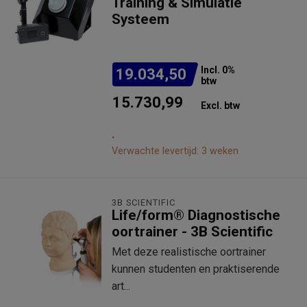
Training & Simulatie
Systeem
Incl. 0%
19.034,50
btw
15.730,99
Excl. btw
.
Verwachte levertijd: 3 weken
3B SCIENTIFIC
Life/form® Diagnostische
oortrainer - 3B Scientific
Met deze realistische oortrainer
kunnen studenten en praktiserende
art...