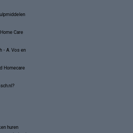
hulpmiddelen
r Home Care
 - A. Vos en
and Homecare
sch.nl?
ken huren