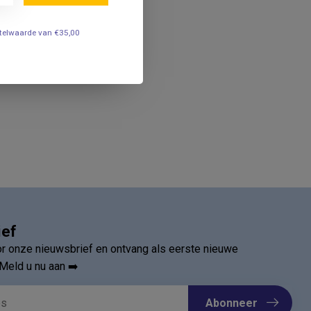
estelwaarde van €35,00
ief
oor onze nieuwsbrief en ontvang als eerste nieuwe
Meld u nu aan ➡️
Abonneer