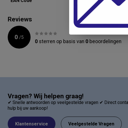
EAN Code
4053083006
Reviews
0
/
5
0
sterren op basis van
0
beoordelingen
Vragen? Wij helpen graag!
✔ Snelle antwoorden op veelgestelde vragen ✔ Direct contac
hulp bij uw aankoop!
Klantenservice
Veelgestelde Vragen