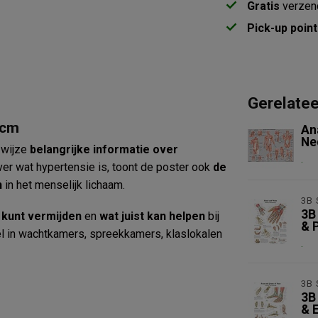
Gratis
verzen
Pick-up point
Gerelate
 cm
An
Ne
 wijze
belangrijke informatie over
.
over wat hypertensie is, toont de poster ook
de
n
in het menselijk lichaam.
3B 
3B
 kunt vermijden
en
wat juist kan helpen
bij
& P
el in wachtkamers, spreekkamers, klaslokalen
.
3B 
3B
& E