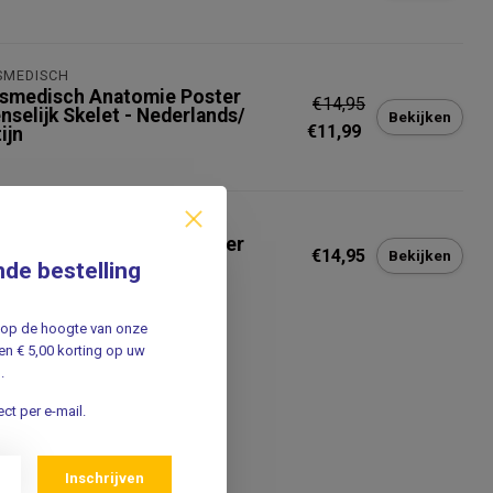
SMEDISCH
smedisch Anatomie Poster
€14,95
nselijk Skelet - Nederlands/
Bekijken
€11,99
ijn
SCIENTIFIC
 Scientific Anatomie Poster
€14,95
Bekijken
eren - Engels/ Latijn
nde bestelling
jf op de hoogte van onze
n € 5,00 korting op uw
.
ct per e-mail.
Inschrijven