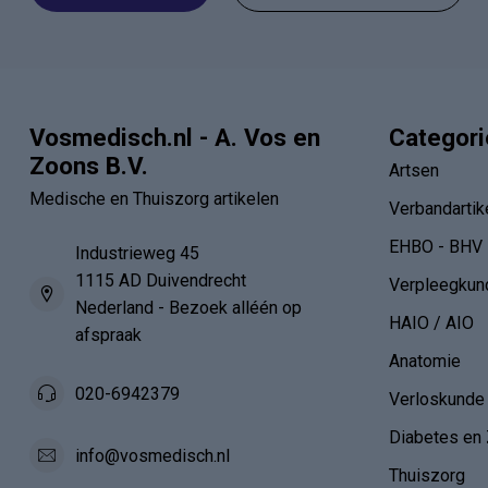
Vosmedisch.nl - A. Vos en
Categor
Zoons B.V.
Artsen
Medische en Thuiszorg artikelen
Verbandartik
EHBO - BHV
Industrieweg 45
1115 AD Duivendrecht
Verpleegkun
Nederland - Bezoek alléén op
HAIO / AIO
afspraak
Anatomie
020-6942379
Verloskunde
Diabetes en 
info@vosmedisch.nl
Thuiszorg