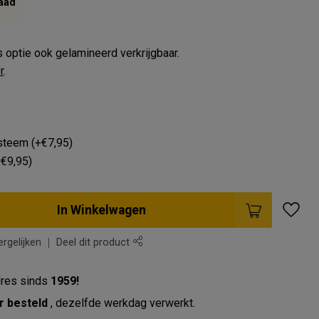
aad
 optie ook gelamineerd verkrijgbaar.
r
.
teem (+€7,95)
+€9,95)
In Winkelwagen
rgelijken
Deel dit product
res sinds
1959!
r besteld
, dezelfde werkdag verwerkt.