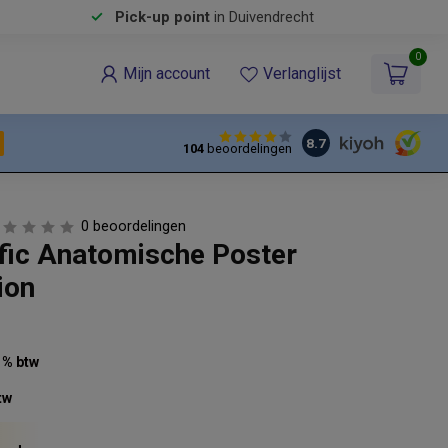
Pick-up point
in Duivendrecht
0
Mijn account
Verlanglijst
8.7
104
beoordelingen
0 beoordelingen
ific Anatomische Poster
ion
21% btw
tw