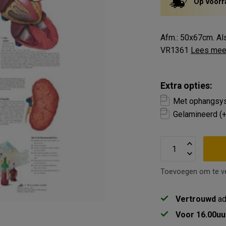
Op voorr
Afm.: 50x67cm. Als
VR1361
Lees mee
Extra opties:
Met ophangsys
Gelamineerd (
Toevoegen om te ve
Vertrouwd
ad
Voor 16.00uu