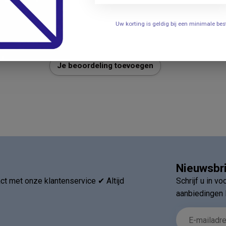
687
Uw korting is geldig bij een minimale b
Je beoordeling toevoegen
Nieuwsbr
t met onze klantenservice ✔ Altijd
Schrijf u in v
aanbiedingen 