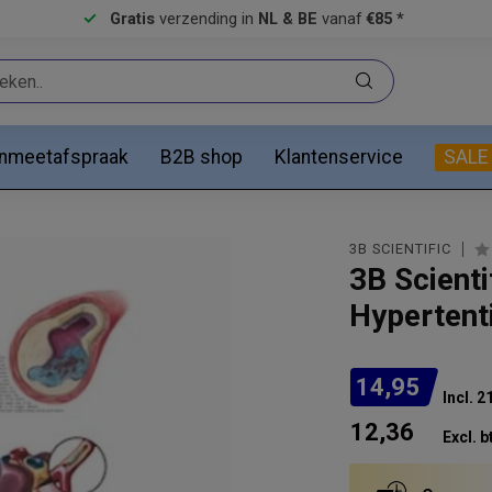
Gratis
verzending in
NL & BE
vanaf
€85 *
anmeetafspraak
B2B shop
Klantenservice
SALE
3B SCIENTIFIC
3B Scient
Hypertent
14,95
Incl. 
12,36
Excl. b