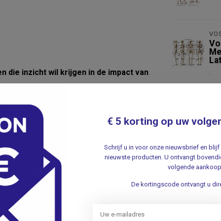
.
VO
Vo
Me
Lat
die inzicht wil krijgen in de impact van
.
3B 
3B
Spi
€ 5 korting op uw volge
.
Schrijf u in voor onze nieuwsbrief en bli
nieuwste producten. U ontvangt bovendie
volgende aankoop
De kortingscode ontvangt u dire