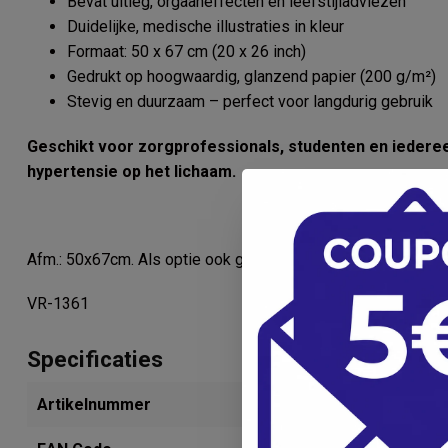
Bevat uitleg, orgaaneffecten en leefstijladviezen
Duidelijke, medische illustraties in kleur
Formaat: 50 x 67 cm (20 x 26 inch)
Gedrukt op hoogwaardig, glanzend papier (200 g/m²)
Stevig en duurzaam – perfect voor langdurig gebruik
Geschikt voor zorgprofessionals, studenten en iedereen 
hypertensie op het lichaam.
Afm.: 50x67cm. Als optie ook gelamineerd verkrijgbaar.
VR-1361
Specificaties
Artikelnummer
280232016