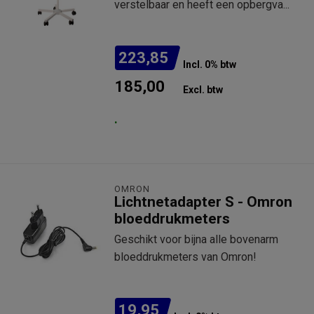
verstelbaar en heeft een opbergva...
223,85
Incl. 0% btw
185,00
Excl. btw
.
OMRON
Lichtnetadapter S - Omron
bloeddrukmeters
Geschikt voor bijna alle bovenarm
bloeddrukmeters van Omron!
19,95