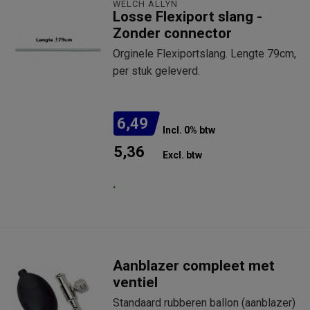
WELCH ALLYN
Losse Flexiport slang -
Zonder connector
Orginele Flexiportslang. Lengte 79cm,
per stuk geleverd.
6,49
Incl. 0% btw
5,36
Excl. btw
.
Aanblazer compleet met
ventiel
Standaard rubberen ballon (aanblazer)