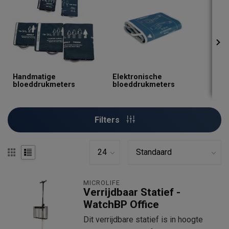
Handmatige
Elektronische
Bloe
bloeddrukmeters
bloeddrukmeters
Ond
Filters
MICROLIFE
Verrijdbaar Statief -
WatchBP Office
Dit verrijdbare statief is in hoogte