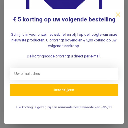
8,22
Excl. btw
€ 5 korting op uw volgende bestelling
.
Schrijf u in voor onze nieuwsbrief en blijf op de hoogte van onze
nieuwste producten. U ontvangt bovendien € 5,00 korting op uw
volgende aankoop.
WELCH ALLYN
Losse Adapter voor Welch
De kortingscode ontvangt u direct per e-mail.
Allyn ProBP 2000 digitale
NIBP bloeddrukmeter
Inschrijven
57,50
Incl. 0% btw
47,52
Excl. btw
Uw korting is geldig bij een minimale bestelwaarde van €35,00
Niet op voorraad
Verwachte levertijd: 1 - 2