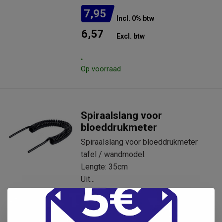
7,95
Incl. 0% btw
6,57
Excl. btw
.
Op voorraad
Spiraalslang voor
bloeddrukmeter
Spiraalslang voor bloeddrukmeter
tafel / wandmodel.
Lengte: 35cm
Uit...
9,95
Incl. 0% btw