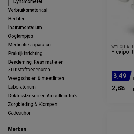
Dynamometer
Verbruiksmateriaal
Hechten
Instrumentarium
Ooglampjes
Medische apparatuur
WELCH AL
Flexiport
Praktijkinrichting
Beademing, Reanimatie en
Zuurstoftoebehoren
3,49
Weegschalen & meetlinten
Laboratorium
2,88
Dokterstassen en Ampullenetui's
Zorgkleding & Klompen
Cadeaubon
Merken