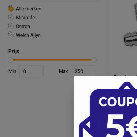
Alle merken
Microlife
Omron
Welch Allyn
Prijs
Min
Max
Draaivent
bloeddru
7,95
6,57
Op voorraa