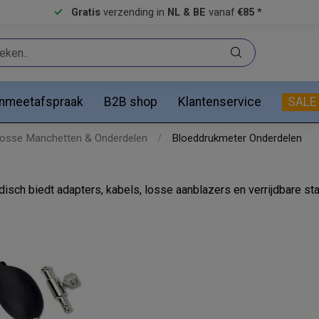
Gratis
verzending in
NL & BE
vanaf
€85 *
anmeetafspraak
B2B shop
Klantenservice
SALE
osse Manchetten & Onderdelen
/
Bloeddrukmeter Onderdelen
h biedt adapters, kabels, losse aanblazers en verrijdbare stat