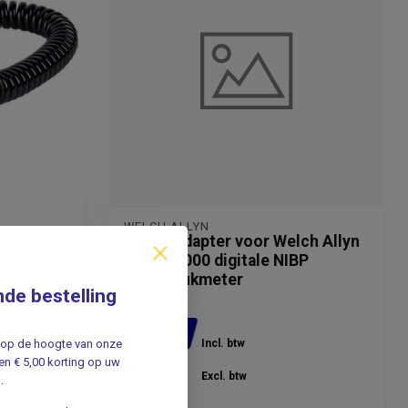
WELCH ALLYN
Losse Adapter voor Welch Allyn
ProBP 2000 digitale NIBP
bloeddrukmeter
nde bestelling
57,50
jf op de hoogte van onze
Incl. btw
n € 5,00 korting op uw
47,52
Excl. btw
.
Verwachte levertijd: 1 - 2 weken