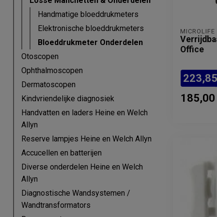
Losse Manchetten & Onderdelen
Handmatige bloeddrukmeters
Elektronische bloeddrukmeters
MICROLIFE
Verrijdba
Bloeddrukmeter Onderdelen
Office
Otoscopen
Ophthalmoscopen
223,8
Dermatoscopen
185,00
Kindvriendelijke diagnosiek
Handvatten en laders Heine en Welch
Allyn
Reserve lampjes Heine en Welch Allyn
Accucellen en batterijen
Diverse onderdelen Heine en Welch
Allyn
Diagnostische Wandsystemen /
Wandtransformators