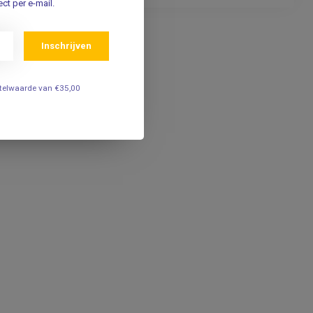
ct per e-mail.
Inschrijven
estelwaarde van €35,00