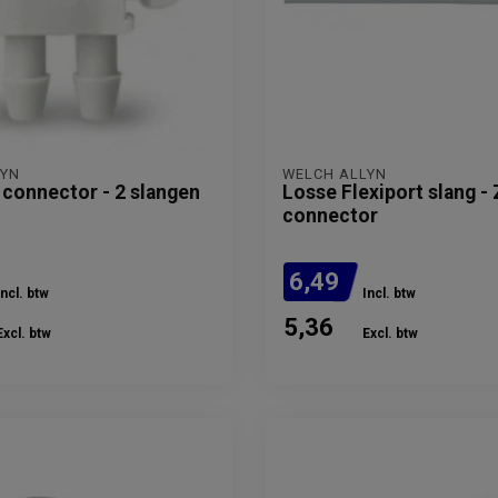
LYN
WELCH ALLYN
 connector - 2 slangen
Losse Flexiport slang -
connector
6,49
Incl. btw
Incl. btw
5,36
Excl. btw
Excl. btw