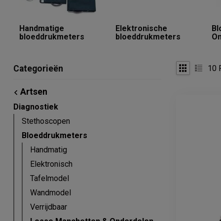
Handmatige
Elektronische
Bl
bloeddrukmeters
bloeddrukmeters
On
10
P
Categorieën
Artsen
Diagnostiek
Stethoscopen
Bloeddrukmeters
Handmatig
Elektronisch
Tafelmodel
Wandmodel
Verrijdbaar