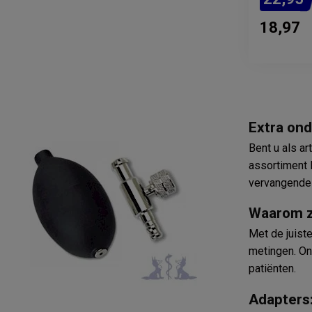
18,97
Extra ond
Bent u als a
assortiment 
vervangende 
Waarom zi
Met de juist
metingen. Ons
patiënten.
Adapters