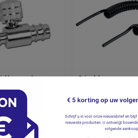
iel los voor de
Spiraalslang voor
kmeter ballon
bloeddrukmeter
€ 5 korting op uw volge
9,95
Schrijf u in voor onze nieuwsbrief en bli
Incl. btw
Incl. btw
nieuwste producten. U ontvangt bovendie
8,22
Excl. btw
Excl. btw
volgende aankoop
d