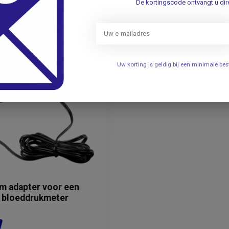
De kortingscode ontvangt u dire
Uw korting is geldig bij een minimale b
m adapter voor een
e bloeddrukmeter