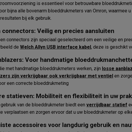
roomvoorziening is essentieel voor betrouwbare bloeddrukmet
voor bijna alle bovenarm bloeddrukmeters van Omron, waarmee u 
esultaten bij elk gebruik.
 connectors: Veilig en precies aansluiten
en connectors zijn speciaal geselecteerd om een veilige en pre
rbeeld de
Welch Allyn USB interface kabel
, deze is geschikt
nblazers: Voor handmatige bloeddrukmanchett
die met handmatige bloeddrukmeters werken, zijn
losse aanbla
zers zijn verkrijgbaar ook verkrijgbaar met ventiel
en zorge
oor een correcte bloeddrukmeting
e statieven: Mobiliteit en flexibiliteit in uw prak
l gebruik van de bloeddrukmeter biedt een
verrijdbaar statief
ee
te verplaatsen en zorgen ervoor dat u uw bloeddrukmeter op elke 
uiste accessoires voor langdurig gebruik en n