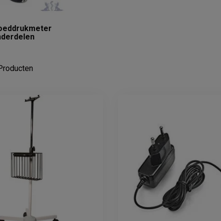
oeddrukmeter
derdelen
roducten