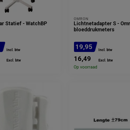
OMRON
ar Statief - WatchBP
Lichtnetadapter S - Om
bloeddrukmeters
5
19,95
Incl. btw
Incl. btw
16,49
Excl. btw
Excl. btw
Op voorraad