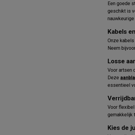
Een goede st
geschikt is 
nauwkeurige r
Kabels en
Onze kabels 
Neem bijvoo
Losse aa
Voor artsen 
Deze
aanbla
essentieel v
Verrijdbar
Voor flexibe
gemakkelijk 
Kies de j