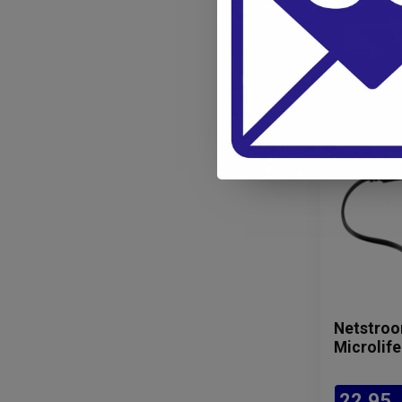
Netstroo
Microlif
22,95