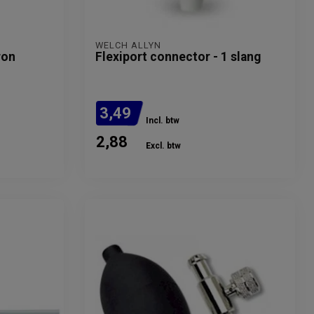
WELCH ALLYN
ron
Flexiport connector - 1 slang
3,49
Incl. btw
2,88
Excl. btw